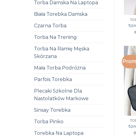
Torba Damska Na Laptopa
Biała Torebka Damska
TO
Czarna Torba
to
z
Torba Na Trening
Torba Na Ramię Męska
Skórzana
Promo
Mała Torba Podróżna
Parfois Torebka
Plecaki Szkolne Dla
Nastolatków Markowe
Sinsay Torebka
Torba Pinko
TO
to
z
Torebka Na Laptopa