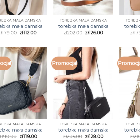
REBKA MAŁA DAMSKA
TOREBKA MAŁA DAMSKA
TOREB
rebka mała damska
torebka mała damska
torebk
ł
179.00
zł
112.00
zł
202.00
zł
126.00
zł
17
cja!
Promocja!
Promocj
REBKA MAŁA DAMSKA
TOREBKA MAŁA DAMSKA
TOREB
rebka mała damska
torebka mała damska
torebk
ł
190.00
zł
119.00
zł
205.00
zł
128.00
zł
21