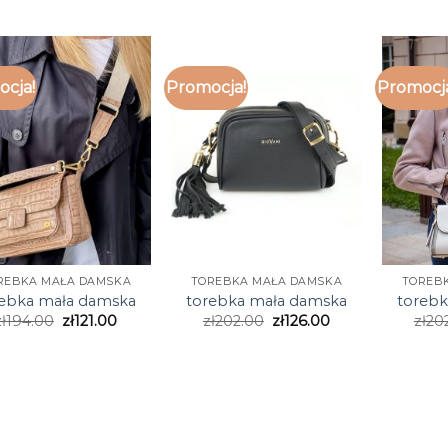
cja!
Promocja!
Promocj
REBKA MAŁA DAMSKA
TOREBKA MAŁA DAMSKA
TOREB
rebka mała damska
torebka mała damska
torebk
ł
194.00
zł
121.00
zł
202.00
zł
126.00
zł
20