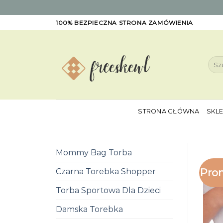
Skip
100% BEZPIECZNA STRONA ZAMÓWIENIA
to
content
Szuk
STRONA GŁÓWNA
SKL
Mommy Bag Torba
Pro
Czarna Torebka Shopper
Torba Sportowa Dla Dzieci
Damska Torebka