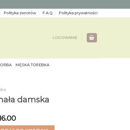
Polityka zwrotów
F.A.Q
Polityka prywatności
LOGOWANIE
TORBA
MĘSKA TOREBKA
ska
mała damska
16.00
ła damska