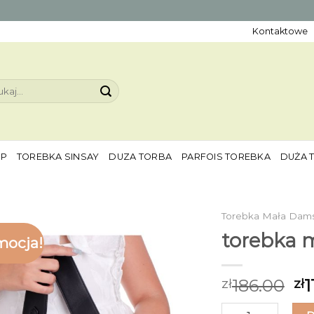
Kontaktowe
aj:
EP
TOREBKA SINSAY
DUZA TORBA
PARFOIS TOREBKA
DUŻA 
Torebka Mała Dam
torebka 
mocja!
186.00
1
zł
zł
ilość torebka ma