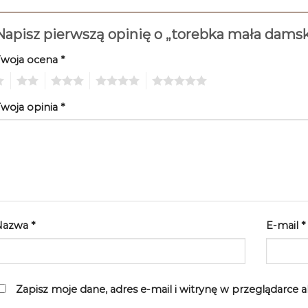
Napisz pierwszą opinię o „torebka mała dams
Twoja ocena
*
2
3
4
5
woja opinia
*
Nazwa
*
E-mail
*
Zapisz moje dane, adres e-mail i witrynę w przeglądarce 