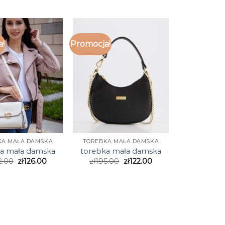
a!
Promocja!
KA MAŁA DAMSKA
TOREBKA MAŁA DAMSKA
a mała damska
torebka mała damska
2.00
zł
126.00
zł
195.00
zł
122.00