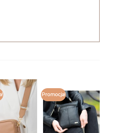
a!
Promocja!