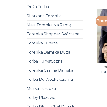
Duża Torba
Skorzana Torebka
Promo
Mała Torebka Na Ramię
Torebka Shopper Skórzana
Torebka Diverse
Torebka Damska Duza
Torba Turystyczna
TO
Torebka Czarna Damska
to
z
Torba Do Wózka Czarna
Męska Torebka
Torby Plazowe
Torba Plecak 2w1 Damska