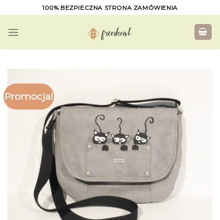
Skip
100% BEZPIECZNA STRONA ZAMÓWIENIA
to
content
Promocja!