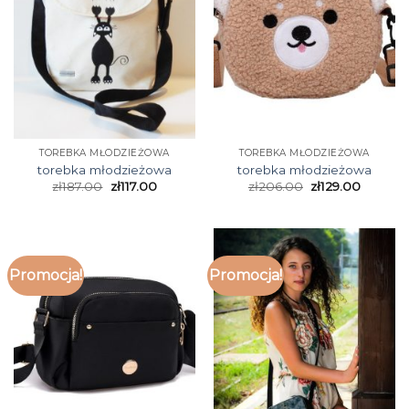
TOREBKA MŁODZIEŻOWA
TOREBKA MŁODZIEŻOWA
torebka młodzieżowa
torebka młodzieżowa
zł
187.00
zł
117.00
zł
206.00
zł
129.00
Promocja!
Promocja!