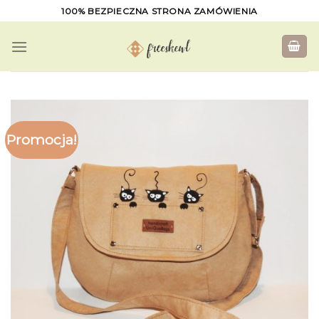
Skip
100% BEZPIECZNA STRONA ZAMÓWIENIA
to
content
Promocja!