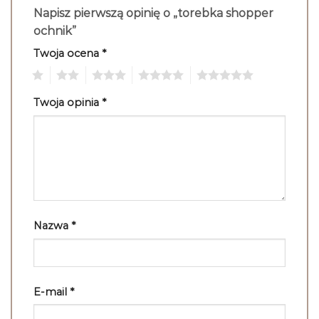
Napisz pierwszą opinię o „torebka shopper
ochnik”
Twoja ocena
*
1
2
3
4
5
Twoja opinia
*
Nazwa
*
E-mail
*