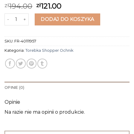
194.00
121.00
zł
zł
ilość torebka shopper ochnik
DODAJ DO KOSZYKA
SKU:
FR-40111957
Kategoria:
Torebka Shopper Ochnik
OPINIE (0)
Opinie
Na razie nie ma opinii o produkcie.