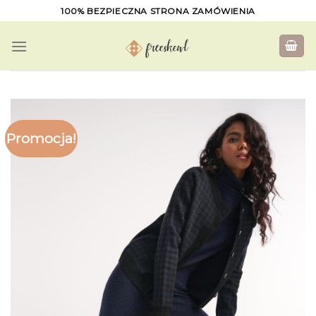
Skip
100% BEZPIECZNA STRONA ZAMÓWIENIA
to
content
Promocja!