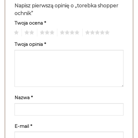
Napisz pierwszą opinię o „torebka shopper
ochnik”
Twoja ocena
*
1
2
3
4
5
Twoja opinia
*
Nazwa
*
E-mail
*