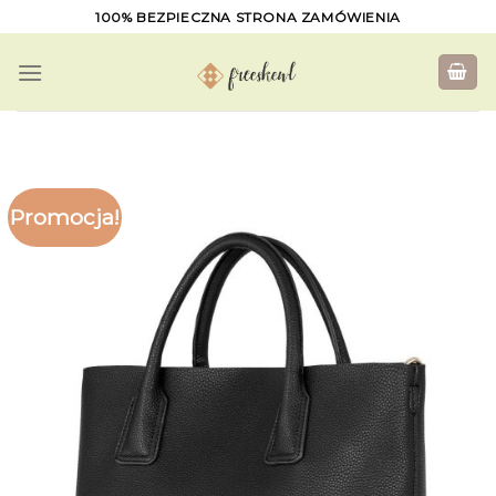
Skip
100% BEZPIECZNA STRONA ZAMÓWIENIA
to
content
Promocja!