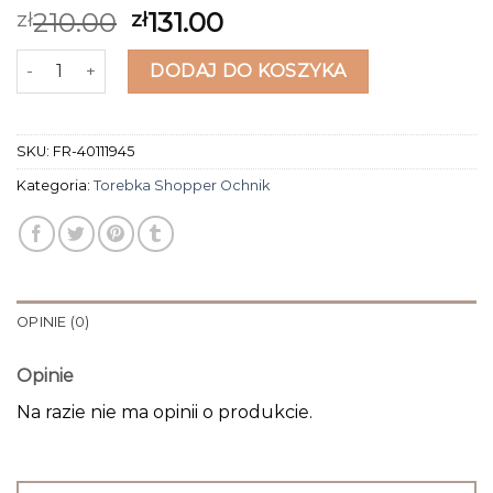
210.00
131.00
zł
zł
ilość torebka shopper ochnik
DODAJ DO KOSZYKA
SKU:
FR-40111945
Kategoria:
Torebka Shopper Ochnik
OPINIE (0)
Opinie
Na razie nie ma opinii o produkcie.