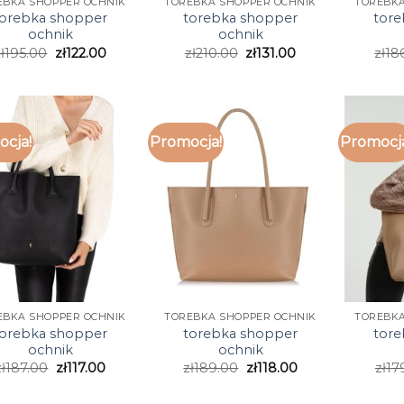
EBKA SHOPPER OCHNIK
TOREBKA SHOPPER OCHNIK
TOREBKA
torebka shopper
torebka shopper
tore
ochnik
ochnik
ł
195.00
zł
122.00
zł
210.00
zł
131.00
zł
18
cja!
Promocja!
Promocj
EBKA SHOPPER OCHNIK
TOREBKA SHOPPER OCHNIK
TOREBKA
torebka shopper
torebka shopper
tore
ochnik
ochnik
zł
187.00
zł
117.00
zł
189.00
zł
118.00
zł
17