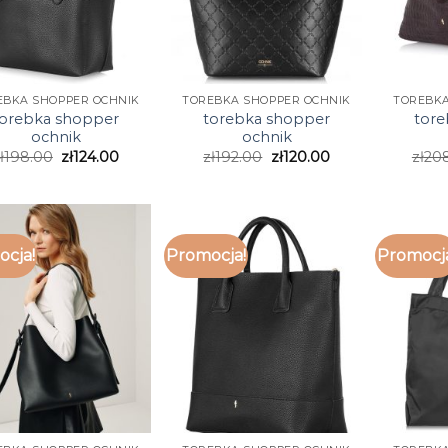
EBKA SHOPPER OCHNIK
TOREBKA SHOPPER OCHNIK
TOREBKA
torebka shopper
torebka shopper
tore
ochnik
ochnik
ł
198.00
zł
124.00
zł
192.00
zł
120.00
zł
20
cja!
Promocja!
Promocj