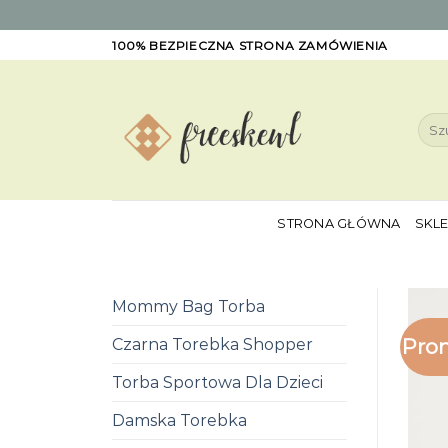
Skip
100% BEZPIECZNA STRONA ZAMÓWIENIA
to
content
Szuk
STRONA GŁÓWNA
SKL
Mommy Bag Torba
Pro
Czarna Torebka Shopper
Torba Sportowa Dla Dzieci
Damska Torebka