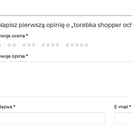
Napisz pierwszą opinię o „torebka shopper oc
Twoja ocena
*
2
3
4
5
woja opinia
*
Nazwa
*
E-mail
*