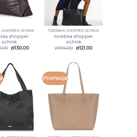
 SHOPPER OCHNIK
TOREBKA SHOPPER OCHNIK
bka shopper
torebka shopper
ochnik
ochnik
8.00
zł
130.00
zł
194.00
zł
121.00
a!
Promocja!