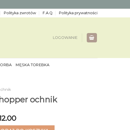
Polityka zwrotów
F.A.Q
Polityka prywatności
LOGOWANIE
TORBA
MĘSKA TOREBKA
chnik
shopper ochnik
12.00
pper ochnik