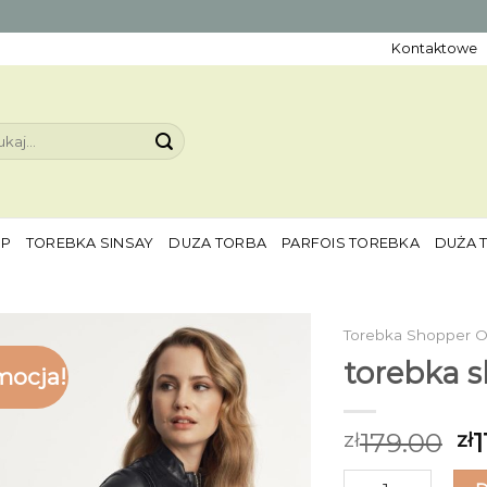
Kontaktowe
aj:
EP
TOREBKA SINSAY
DUZA TORBA
PARFOIS TOREBKA
DUŻA 
Torebka Shopper O
torebka 
mocja!
179.00
1
zł
zł
ilość torebka sho