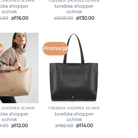
 SHOPPER OCHNIK
TOREBKA SHOPPER OCHNIK
bka shopper
torebka shopper
ochnik
ochnik
6.00
zł
116.00
zł
208.00
zł
130.00
a!
Promocja!
 SHOPPER OCHNIK
TOREBKA SHOPPER OCHNIK
bka shopper
torebka shopper
ochnik
ochnik
9.00
zł
112.00
zł
182.00
zł
114.00