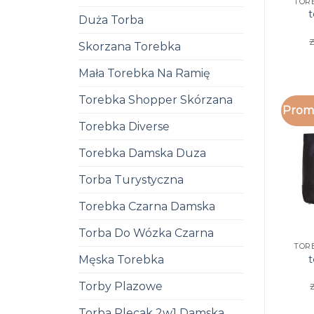
TOR
Duża Torba
z
Skorzana Torebka
Mała Torebka Na Ramię
Torebka Shopper Skórzana
Promo
Torebka Diverse
Torebka Damska Duza
Torba Turystyczna
Torebka Czarna Damska
Torba Do Wózka Czarna
TOR
Męska Torebka
Torby Plazowe
Torba Plecak 2w1 Damska