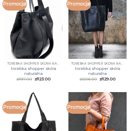
Promocja!
Promocja!
TOREBKA SHOPPER SKÓRA NATURALNA
TOREBKA SHOPPER SKÓRA NATURALNA
torebka shopper skóra
torebka shopper skóra
naturalna
naturalna
zł
197.00
zł
123.00
zł
206.00
zł
129.00
Promocja!
Promocja!