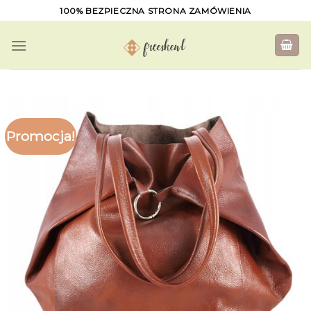
Skip
100% BEZPIECZNA STRONA ZAMÓWIENIA
to
content
Promocja!