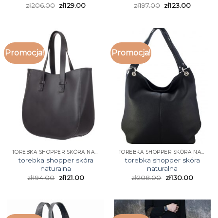
zł
206.00
zł
129.00
zł
197.00
zł
123.00
Promocja!
Promocja!
TOREBKA SHOPPER SKÓRA NATURALNA
TOREBKA SHOPPER SKÓRA NATURALNA
torebka shopper skóra
torebka shopper skóra
naturalna
naturalna
zł
194.00
zł
121.00
zł
208.00
zł
130.00