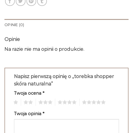
OPINIE (0)
Opinie
Na razie nie ma opinii o produkcie.
Napisz pierwszą opinię o „torebka shopper
skóra naturalna”
Twoja ocena
*
1
2
3
4
5
Twoja opinia
*