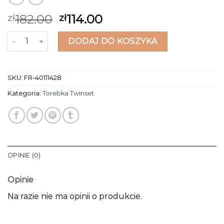
182.00
114.00
zł
zł
ilość torebka twinset
DODAJ DO KOSZYKA
SKU:
FR-40111428
Kategoria:
Torebka Twinset
OPINIE (0)
Opinie
Na razie nie ma opinii o produkcie.