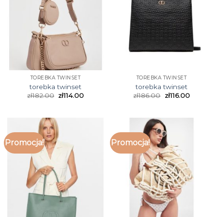
TOREBKA TWINSET
TOREBKA TWINSET
torebka twinset
torebka twinset
zł
182.00
zł
114.00
zł
186.00
zł
116.00
Promocja!
Promocja!