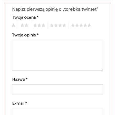
Napisz pierwszą opinię o „torebka twinset”
Twoja ocena
*
1
2
3
4
5
Twoja opinia
*
Nazwa
*
E-mail
*