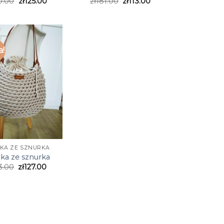
0.00
zł
125.00
zł
181.00
zł
113.00
a!
KA ZE SZNURKA
ka ze sznurka
3.00
zł
127.00