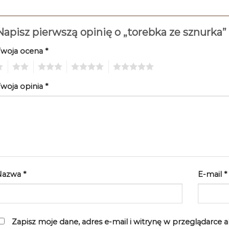
Napisz pierwszą opinię o „torebka ze sznurka”
Twoja ocena
*
2
3
4
5
woja opinia
*
Nazwa
*
E-mail
*
Zapisz moje dane, adres e-mail i witrynę w przeglądarce 