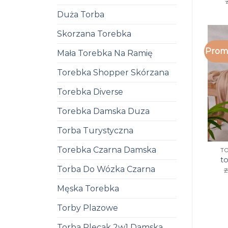
Duża Torba
Skorzana Torebka
Promo
Mała Torebka Na Ramię
Torebka Shopper Skórzana
Torebka Diverse
Torebka Damska Duza
Torba Turystyczna
Torebka Czarna Damska
T
t
Torba Do Wózka Czarna
z
Męska Torebka
Torby Plazowe
Torba Plecak 2w1 Damska