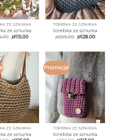
KA ZE SZNURKA
TOREBKA ZE SZNURKA
ka ze sznurka
torebka ze sznurka
4.00
zł
115.00
zł
205.00
zł
128.00
a!
Promocja!
KA ZE SZNURKA
TOREBKA ZE SZNURKA
ka ze sznurka
torebka ze sznurka