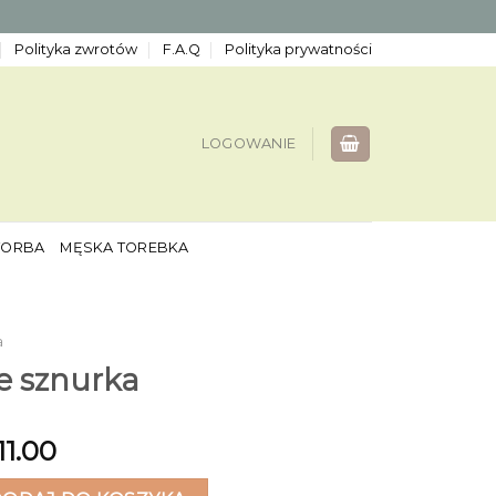
Polityka zwrotów
F.A.Q
Polityka prywatności
LOGOWANIE
TORBA
MĘSKA TOREBKA
a
e sznurka
11.00
znurka