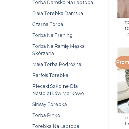
Torba Damska Na Laptopa
Biała Torebka Damska
T
Czarna Torba
t
z
Torba Na Trening
Torba Na Ramię Męska
Skórzana
Promo
Mała Torba Podróżna
Parfois Torebka
Plecaki Szkolne Dla
Nastolatków Markowe
Sinsay Torebka
Torba Pinko
T
t
Torebka Na Laptopa