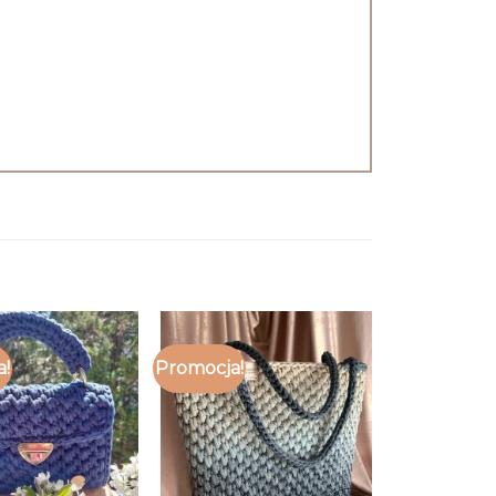
a!
Promocja!