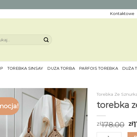
Kontaktowe
aj:
EP
TOREBKA SINSAY
DUZA TORBA
PARFOIS TOREBKA
DUŻA 
Torebka Ze Sznurk
torebka z
mocja!
178.00
1
zł
zł
ilość torebka ze s