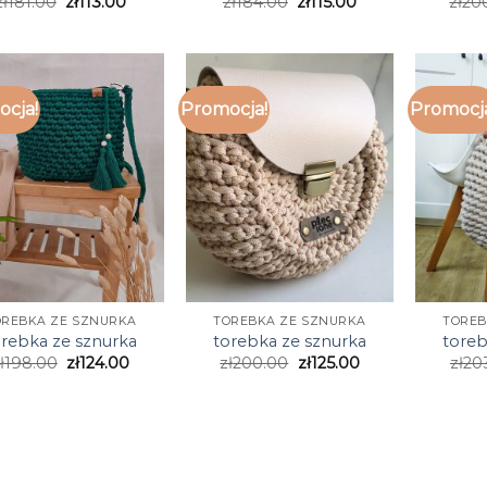
zł
181.00
zł
113.00
zł
184.00
zł
115.00
zł
20
cja!
Promocja!
Promocj
OREBKA ZE SZNURKA
TOREBKA ZE SZNURKA
TOREB
orebka ze sznurka
torebka ze sznurka
toreb
ł
198.00
zł
124.00
zł
200.00
zł
125.00
zł
20