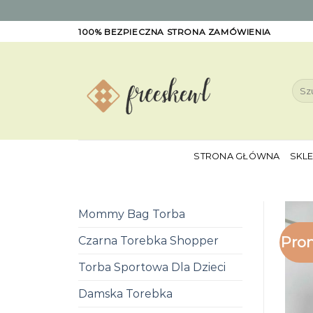
Skip
100% BEZPIECZNA STRONA ZAMÓWIENIA
to
content
Szuk
STRONA GŁÓWNA
SKL
Mommy Bag Torba
Pro
Czarna Torebka Shopper
Torba Sportowa Dla Dzieci
Damska Torebka