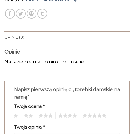
Kategoria:
Torebki Damskie Na Ramię
OPINIE (0)
Opinie
Na razie nie ma opinii o produkcie.
Napisz pierwszą opinię o „torebki damskie na
ramię”
Twoja ocena
*
1
2
3
4
5
Twoja opinia
*