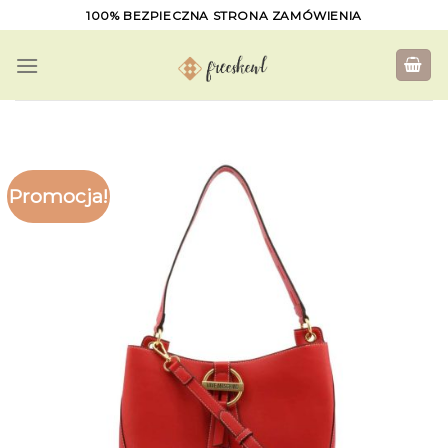
Skip
100% BEZPIECZNA STRONA ZAMÓWIENIA
to
content
Promocja!