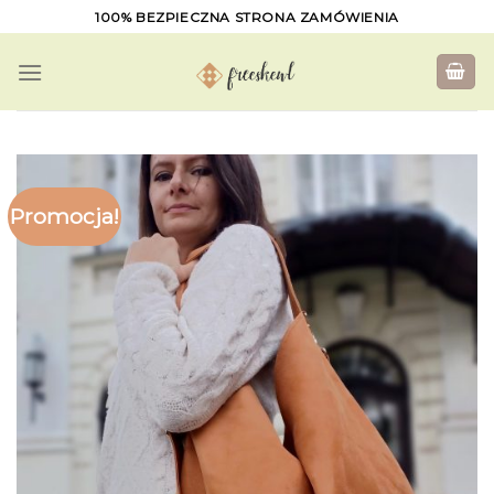
Skip
100% BEZPIECZNA STRONA ZAMÓWIENIA
to
content
Promocja!