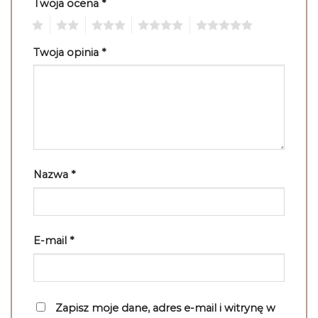
Twoja ocena
*
1
2
3
4
5
Twoja opinia
*
Nazwa
*
E-mail
*
Zapisz moje dane, adres e-mail i witrynę w