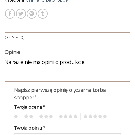
Kategoria:
Czarna Torba Shopper
OPINIE (0)
Opinie
Na razie nie ma opinii o produkcie.
Napisz pierwszą opinię o „czarna torba
shopper”
Twoja ocena
*
1
2
3
4
5
Twoja opinia
*