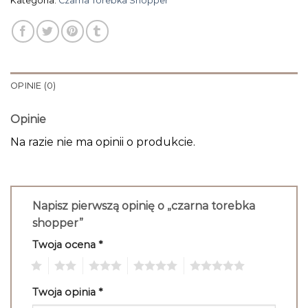
Kategoria:
Czarna Torebka Shopper
OPINIE (0)
Opinie
Na razie nie ma opinii o produkcie.
Napisz pierwszą opinię o „czarna torebka
shopper”
Twoja ocena
*
1
2
3
4
5
Twoja opinia
*