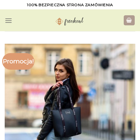
Skip
100% BEZPIECZNA STRONA ZAMÓWIENIA
to
content
Promocja!