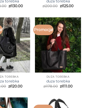
za torebka
duza torebka
8.00
zł
130.00
zł
200.00
zł
125.00
a!
Promocja!
ZA TOREBKA
DUZA TOREBKA
za torebka
duza torebka
2.00
zł
120.00
zł
178.00
zł
111.00