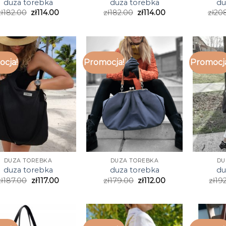
duza torebka
duza torebka
du
ł
182.00
zł
114.00
zł
182.00
zł
114.00
zł
20
cja!
Promocja!
Promocj
DUZA TOREBKA
DUZA TOREBKA
DU
duza torebka
duza torebka
du
zł
187.00
zł
117.00
zł
179.00
zł
112.00
zł
19