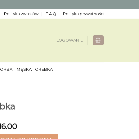
Polityka zwrotów
F.A.Q
Polityka prywatności
LOGOWANIE
TORBA
MĘSKA TOREBKA
ebka
16.00
a