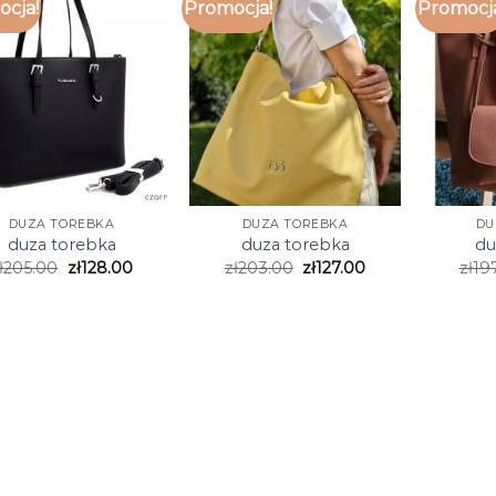
cja!
Promocja!
Promocj
DUZA TOREBKA
DUZA TOREBKA
DU
duza torebka
duza torebka
du
ł
205.00
zł
128.00
zł
203.00
zł
127.00
zł
19