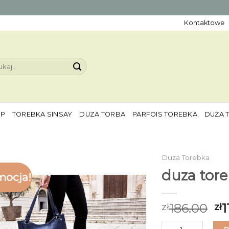
Kontaktowe
aj:
EP
TOREBKA SINSAY
DUZA TORBA
PARFOIS TOREBKA
DUŻA 
Duza Torebka
duza tor
mocja!
186.00
1
zł
zł
ilość duza torebk