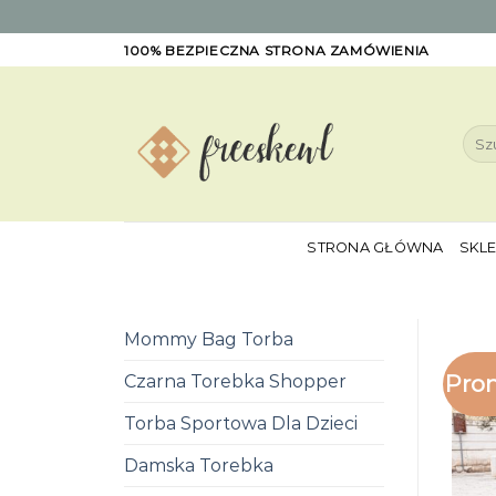
Skip
100% BEZPIECZNA STRONA ZAMÓWIENIA
to
content
Szuk
STRONA GŁÓWNA
SKL
Mommy Bag Torba
Pro
Czarna Torebka Shopper
Torba Sportowa Dla Dzieci
Damska Torebka