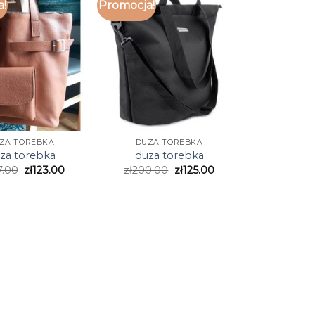
a!
Promocja!
ZA TOREBKA
DUZA TOREBKA
za torebka
duza torebka
7.00
zł
123.00
zł
200.00
zł
125.00