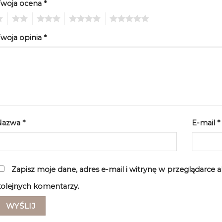
Twoja ocena
*
2
3
4
5
woja opinia
*
Nazwa
*
E-mail
*
Zapisz moje dane, adres e-mail i witrynę w przeglądarce 
olejnych komentarzy.