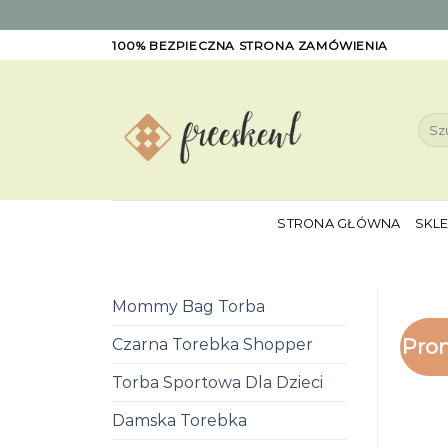
Skip
100% BEZPIECZNA STRONA ZAMÓWIENIA
to
content
Szuk
STRONA GŁÓWNA
SKL
Mommy Bag Torba
Pro
Czarna Torebka Shopper
Torba Sportowa Dla Dzieci
Damska Torebka