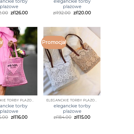
anckie torby
eleganckie torby
plażowe
plażowe
2.00
zł
126.00
zł
192.00
zł
120.00
a!
Promocja!
ELEGANCKIE TORBY PLAŻOWE
ELEGANCKIE TORBY PLAŻOWE
anckie torby
eleganckie torby
plażowe
plażowe
6.00
zł
116.00
zł
184.00
zł
115.00