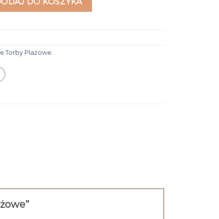
DODAJ DO KOSZYKA
ie Torby Plażowe
lażowe”