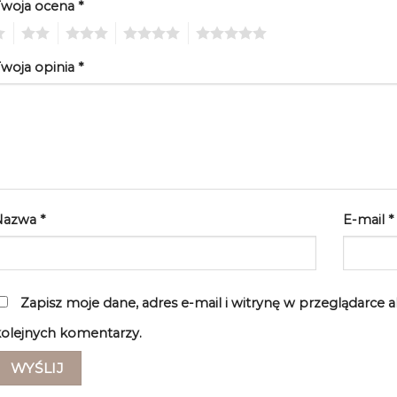
Twoja ocena
*
2
3
4
5
woja opinia
*
Nazwa
*
E-mail
*
Zapisz moje dane, adres e-mail i witrynę w przeglądarce 
olejnych komentarzy.