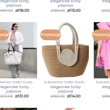
eleganckie torby
eleganckie torby
eleg
plażowe
plażowe
ł
189.00
zł
118.00
zł
184.00
zł
115.00
zł
20
cja!
Promocja!
Promocj
ELEGANCKIE TORBY PLAŻOWE
ELEGANCKIE TORBY PLAŻOWE
eleganckie torby
eleganckie torby
eleg
plażowe
plażowe
ł
210.00
zł
131.00
zł
182.00
zł
114.00
zł
18