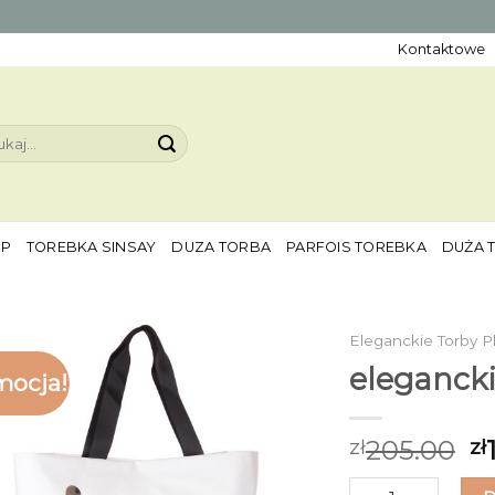
Kontaktowe
aj:
EP
TOREBKA SINSAY
DUZA TORBA
PARFOIS TOREBKA
DUŻA 
Eleganckie Torby 
elegancki
mocja!
205.00
zł
zł
ilość eleganckie 