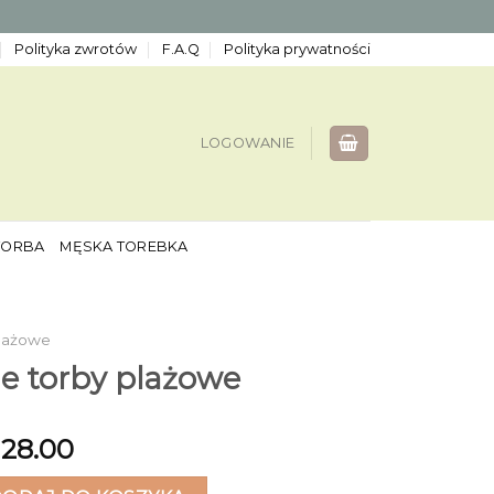
Polityka zwrotów
F.A.Q
Polityka prywatności
LOGOWANIE
TORBA
MĘSKA TOREBKA
Plażowe
e torby plażowe
128.00
torby plażowe