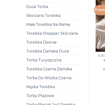
Duża Torba
Promo
Skorzana Torebka
Mała Torebka Na Ramię
Torebka Shopper Skórzana
Torebka Diverse
Torebka Damska Duza
Torba Turystyczna
z
Torebka Czarna Damska
Torba Do Wózka Czarna
Męska Torebka
Torby Plazowe
Torba Plecak 2w1 Damska