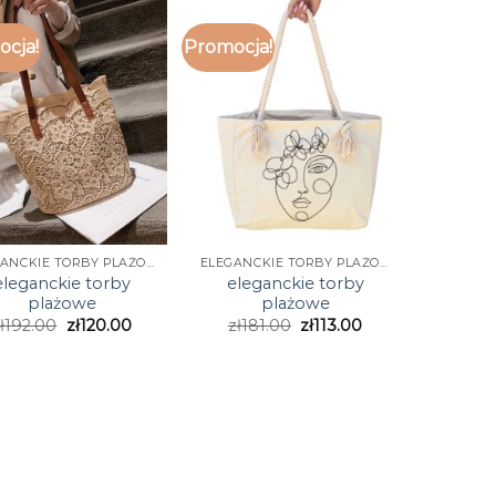
cja!
Promocja!
ELEGANCKIE TORBY PLAŻOWE
ELEGANCKIE TORBY PLAŻOWE
eleganckie torby
eleganckie torby
plażowe
plażowe
ł
192.00
zł
120.00
zł
181.00
zł
113.00