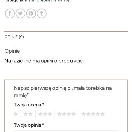
Kategoria:
Mała Torebka Na Ramię
OPINIE (0)
Opinie
Na razie nie ma opinii o produkcie.
Napisz pierwszą opinię o „mała torebka na
ramię”
Twoja ocena
*
1
2
3
4
5
Twoja opinia
*