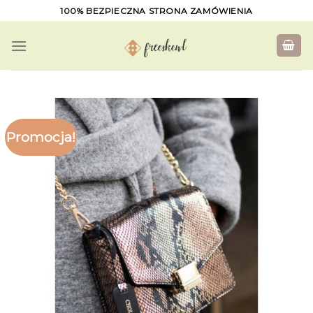
Skip
100% BEZPIECZNA STRONA ZAMÓWIENIA
to
content
Promocja!