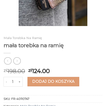
Mała Torebka Na Ramię
mała torebka na ramię
198.00
124.00
zł
zł
ilość mała torebka na ramię
DODAJ DO KOSZYKA
SKU:
FR-40110747