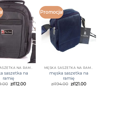
a!
Promocja!
MĘSKA SASZETKA NA RAMIĘ
MĘSKA SASZETKA NA RAMIĘ
a saszetka na
męska saszetka na
ramię
ramię
9.00
zł
112.00
zł
194.00
zł
121.00