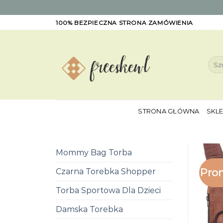
Skip
100% BEZPIECZNA STRONA ZAMÓWIENIA
to
content
Szuk
STRONA GŁÓWNA
SKL
Mommy Bag Torba
Pro
Czarna Torebka Shopper
Torba Sportowa Dla Dzieci
Damska Torebka