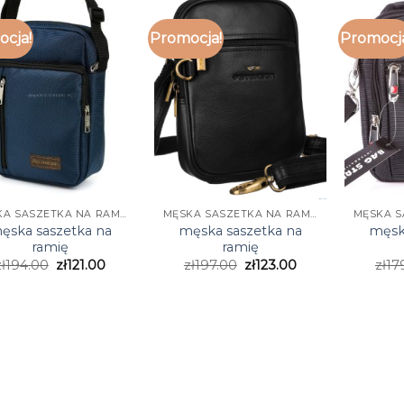
cja!
Promocja!
Promocj
MĘSKA SASZETKA NA RAMIĘ
MĘSKA SASZETKA NA RAMIĘ
ęska saszetka na
męska saszetka na
męsk
ramię
ramię
ł
194.00
zł
121.00
zł
197.00
zł
123.00
zł
17