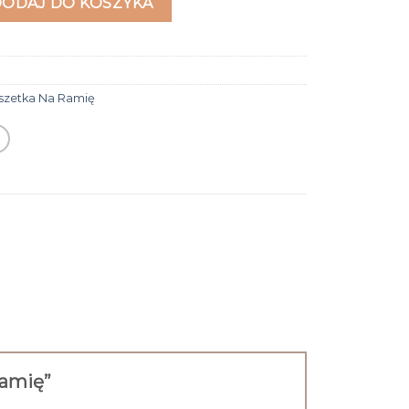
DODAJ DO KOSZYKA
szetka Na Ramię
ramię”