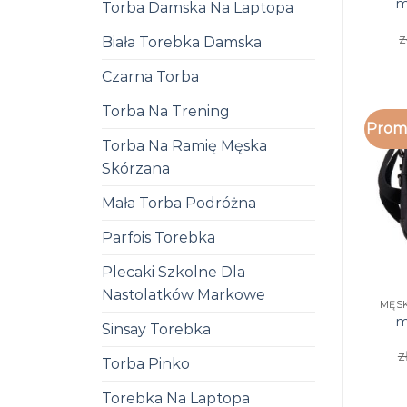
m
Torba Damska Na Laptopa
z
Biała Torebka Damska
Czarna Torba
Torba Na Trening
Promo
Torba Na Ramię Męska
Skórzana
Mała Torba Podróżna
Parfois Torebka
Plecaki Szkolne Dla
Nastolatków Markowe
m
Sinsay Torebka
z
Torba Pinko
Torebka Na Laptopa