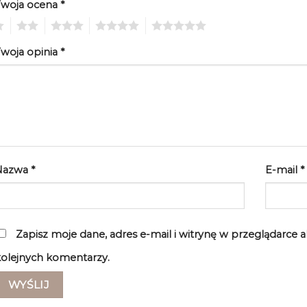
Twoja ocena
*
2
3
4
5
woja opinia
*
Nazwa
*
E-mail
*
Zapisz moje dane, adres e-mail i witrynę w przeglądarce 
olejnych komentarzy.