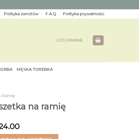
Polityka zwrotów
F.A.Q
Polityka prywatności
LOGOWANIE
TORBA
MĘSKA TOREBKA
a Ramię
szetka na ramię
24.00
tka na ramię