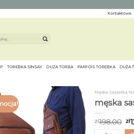
Kontaktowe
aj:
EP
TOREBKA SINSAY
DUZA TORBA
PARFOIS TOREBKA
DUŻA 
Męska Saszetka N
męska sa
mocja!
198.00
1
zł
zł
ilość męska sasze