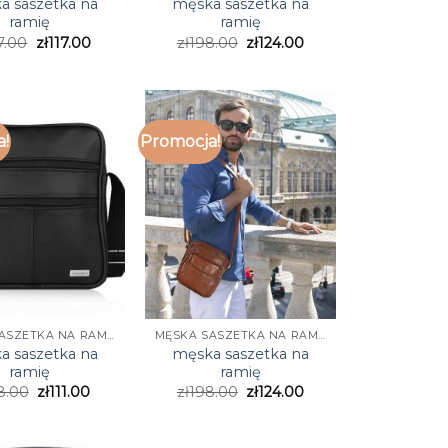
a saszetka na
męska saszetka na
ramię
ramię
7.00
zł
117.00
zł
198.00
zł
124.00
a!
Promocja!
MĘSKA SASZETKA NA RAMIĘ
MĘSKA SASZETKA NA RAMIĘ
a saszetka na
męska saszetka na
ramię
ramię
8.00
zł
111.00
zł
198.00
zł
124.00