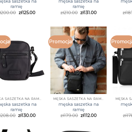
ęska saszetka na
męska saszetka na
męsk
ramię
ramię
ł
200.00
zł
125.00
zł
210.00
zł
131.00
zł
18
cja!
Promocja!
Promocj
MĘSKA SASZETKA NA RAMIĘ
MĘSKA SASZETKA NA RAMIĘ
ęska saszetka na
męska saszetka na
męsk
ramię
ramię
ł
208.00
zł
130.00
zł
179.00
zł
112.00
zł
17