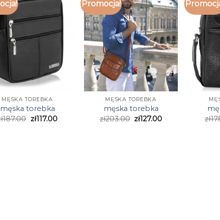
cja!
Promocja!
Promocj
MĘSKA TOREBKA
MĘSKA TOREBKA
MĘ
męska torebka
męska torebka
męs
zł
187.00
zł
117.00
zł
203.00
zł
127.00
zł
17