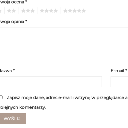
Twoja ocena
*
2
3
4
5
woja opinia
*
Nazwa
*
E-mail
*
Zapisz moje dane, adres e-mail i witrynę w przeglądarce 
olejnych komentarzy.