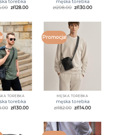
ka torebka
męska torebka
5.00
zł
128.00
zł
208.00
zł
130.00
a!
Promocja!
SKA TOREBKA
MĘSKA TOREBKA
ka torebka
męska torebka
8.00
zł
130.00
zł
182.00
zł
114.00