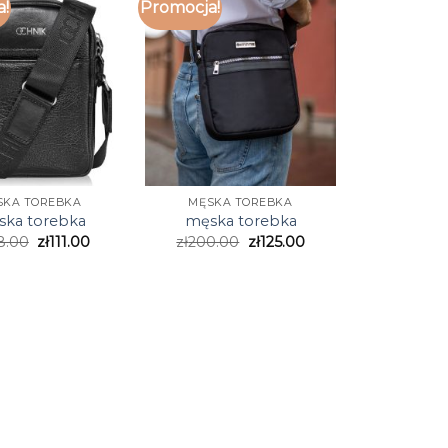
a!
Promocja!
SKA TOREBKA
MĘSKA TOREBKA
ka torebka
męska torebka
8.00
zł
111.00
zł
200.00
zł
125.00