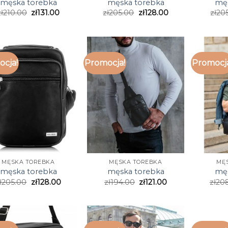
męska torebka
męska torebka
męs
ł
210.00
zł
131.00
zł
205.00
zł
128.00
zł
20
cja!
Promocja!
Promocj
MĘSKA TOREBKA
MĘSKA TOREBKA
MĘ
męska torebka
męska torebka
męs
ł
205.00
zł
128.00
zł
194.00
zł
121.00
zł
20