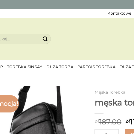
Kontaktowe
aj:
EP
TOREBKA SINSAY
DUZA TORBA
PARFOIS TOREBKA
DUŻA 
Męska Torebka
męska to
mocja!
187.00
1
zł
zł
ilość męska toreb