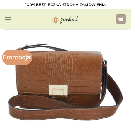
Skip
100% BEZPIECZNA STRONA ZAMÓWIENIA
to
content
Promocja!