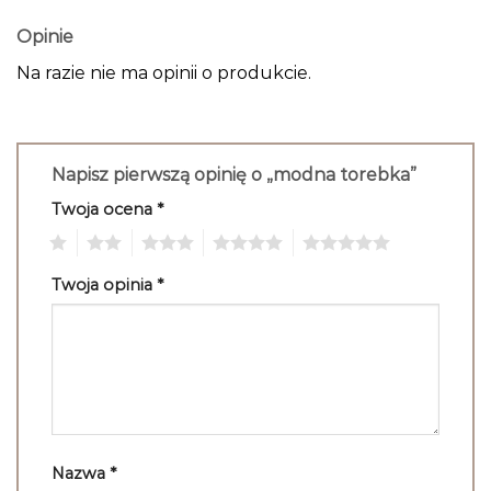
Opinie
Na razie nie ma opinii o produkcie.
Napisz pierwszą opinię o „modna torebka”
Twoja ocena
*
1
2
3
4
5
Twoja opinia
*
Nazwa
*