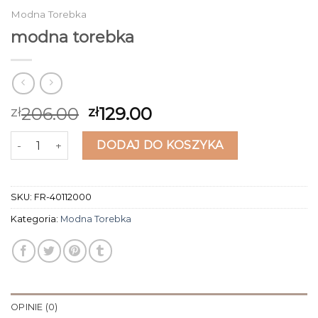
Modna Torebka
modna torebka
206.00
129.00
zł
zł
ilość modna torebka
DODAJ DO KOSZYKA
SKU:
FR-40112000
Kategoria:
Modna Torebka
OPINIE (0)