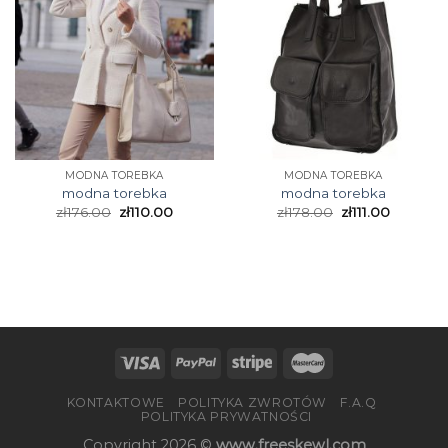
MODNA TOREBKA
MODNA TOREBKA
modna torebka
modna torebka
zł
176.00
zł
110.00
zł
178.00
zł
111.00
KONTAKTOWE
POLITYKA ZWROTÓW
F.A.Q
POLITYKA PRYWATNOŚCI
Copyright 2026 ©
www.freeskewl.com