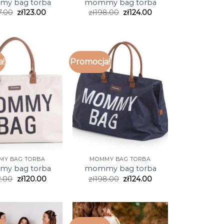
y bag torba
mommy bag torba
7.00
zł
123.00
zł
198.00
zł
124.00
a!
Promocja!
MY BAG TORBA
MOMMY BAG TORBA
y bag torba
mommy bag torba
2.00
zł
120.00
zł
198.00
zł
124.00