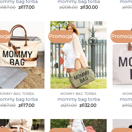
ommy bag torba
mommy bag torba
momm
zł
187.00
zł
117.00
zł
208.00
zł
130.00
zł
19
cja!
Promocja!
Promocj
MOMMY BAG TORBA
MOMMY BAG TORBA
MOM
ommy bag torba
mommy bag torba
momm
zł
187.00
zł
117.00
zł
211.00
zł
132.00
zł
19