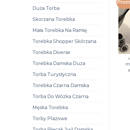
Promo
Duża Torba
Skorzana Torebka
Mała Torebka Na Ramię
Torebka Shopper Skórzana
Torebka Diverse
Torebka Damska Duza
m
z
Torba Turystyczna
Torebka Czarna Damska
Torba Do Wózka Czarna
Męska Torebka
Torby Plazowe
Torba Plecak 2w1 Damska