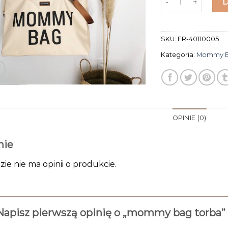
SKU:
FR-40110005
Kategoria:
Mommy B
OPINIE (0)
nie
zie nie ma opinii o produkcie.
Napisz pierwszą opinię o „mommy bag torba”