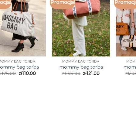
cja!
Promocja!
Promocj
MOMMY BAG TORBA
MOMMY BAG TORBA
MOM
ommy bag torba
mommy bag torba
momm
ł
176.00
zł
110.00
zł
194.00
zł
121.00
zł
20