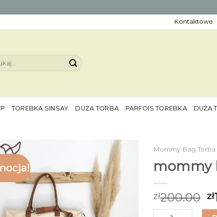
Kontaktowe
aj:
EP
TOREBKA SINSAY
DUZA TORBA
PARFOIS TOREBKA
DUŻA 
Mommy Bag Torba
mommy b
mocja!
200.00
zł
zł
ilość mommy bag