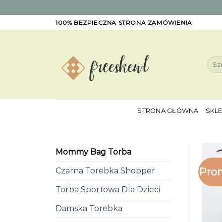
Skip
100% BEZPIECZNA STRONA ZAMÓWIENIA
to
content
Szuk
STRONA GŁÓWNA
SKL
Mommy Bag Torba
Pro
Czarna Torebka Shopper
Torba Sportowa Dla Dzieci
Damska Torebka