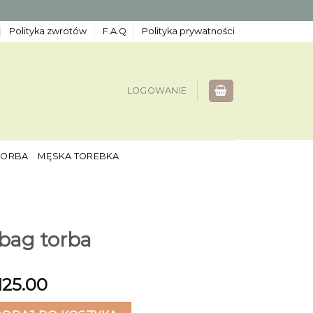
Polityka zwrotów
F.A.Q
Polityka prywatności
LOGOWANIE
TORBA
MĘSKA TOREBKA
ag torba
125.00
 torba