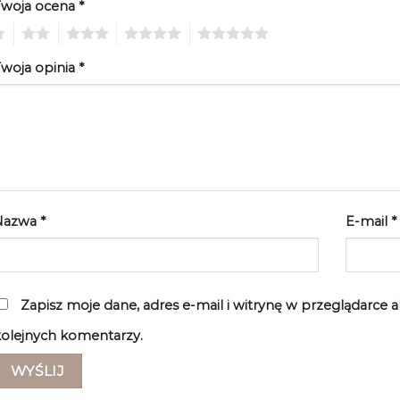
Twoja ocena
*
2
3
4
5
woja opinia
*
Nazwa
*
E-mail
*
Zapisz moje dane, adres e-mail i witrynę w przeglądarce 
olejnych komentarzy.