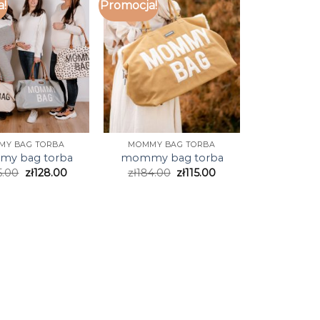
a!
Promocja!
MY BAG TORBA
MOMMY BAG TORBA
y bag torba
mommy bag torba
5.00
zł
128.00
zł
184.00
zł
115.00