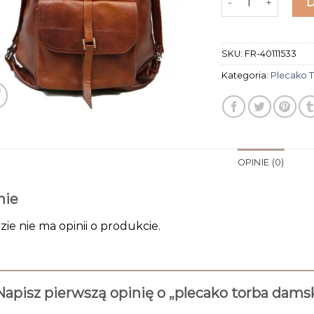
SKU:
FR-40111533
Kategoria:
Plecako 
OPINIE (0)
nie
zie nie ma opinii o produkcie.
Napisz pierwszą opinię o „plecako torba dams