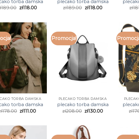
cako torba damska
plecako torba damska
plecak
ł
189.00
zł
118.00
zł
189.00
zł
118.00
zł
18
cja!
Promocja!
Promocj
ECAKO TORBA DAMSKA
PLECAKO TORBA DAMSKA
PLECAK
cako torba damska
plecako torba damska
plecak
zł
178.00
zł
111.00
zł
208.00
zł
130.00
zł
17