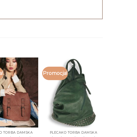
a!
Promocja!
O TORBA DAMSKA
PLECAKO TORBA DAMSKA