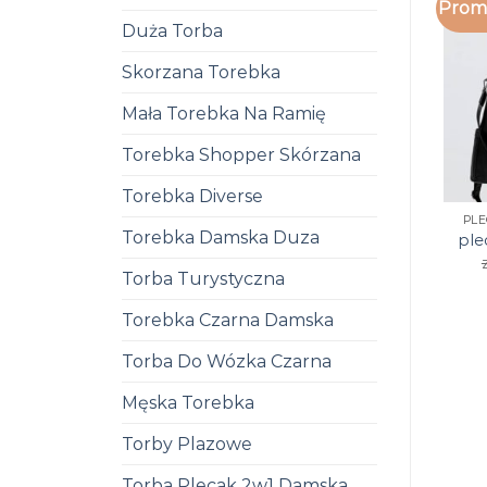
Promo
Duża Torba
Skorzana Torebka
Mała Torebka Na Ramię
Torebka Shopper Skórzana
Torebka Diverse
PL
Torebka Damska Duza
ple
Torba Turystyczna
Torebka Czarna Damska
Torba Do Wózka Czarna
Męska Torebka
Torby Plazowe
Torba Plecak 2w1 Damska