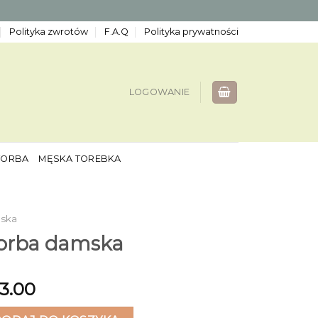
Polityka zwrotów
F.A.Q
Polityka prywatności
LOGOWANIE
TORBA
MĘSKA TOREBKA
mska
torba damska
13.00
ba damska