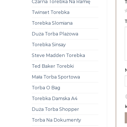
Czarna Torebka Na Ramię
1
Twinset Torebka
T
Torebka Slomiana
Duża Torba Plażowa
Torebka Sinsay
Steve Madden Torebka
Ted Baker Torebki
Mała Torba Sportowa
Torba O Bag
Torebka Damska A4
k
Duża Torba Shopper
Torba Na Dokumenty