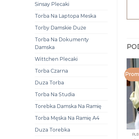
Sinsay Plecaki
Torba Na Laptopa Meska
Torby Damskie Duże
Torba Na Dokumenty
PO
Damska
Wittchen Plecaki
Torba Czarna
Promo
Duza Torba
Torba Na Studia
Torebka Damska Na Ramię
Torba Męska Na Ramię A4
Duza Torebka
PL