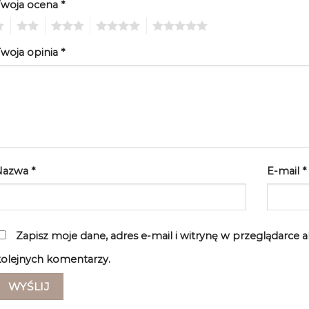
Twoja ocena
*
2
3
4
5
woja opinia
*
Nazwa
*
E-mail
*
Zapisz moje dane, adres e-mail i witrynę w przeglądarce 
olejnych komentarzy.