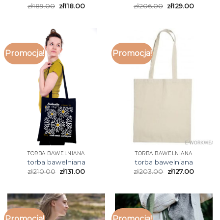
zł
189.00
zł
118.00
zł
206.00
zł
129.00
Promocja!
Promocja!
TORBA BAWELNIANA
TORBA BAWELNIANA
torba bawelniana
torba bawelniana
zł
210.00
zł
131.00
zł
203.00
zł
127.00
Promocja!
Promocja!