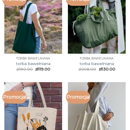
TORBA BAWELNIANA
TORBA BAWELNIANA
torba bawelniana
torba bawelniana
zł
190.00
zł
119.00
zł
208.00
zł
130.00
Promocja!
Promocja!