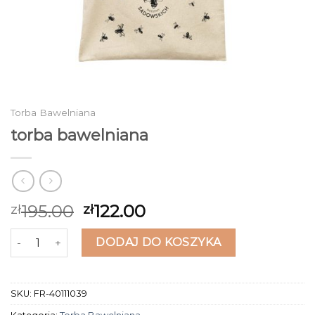
Torba Bawelniana
torba bawelniana
195.00
122.00
zł
zł
ilość torba bawelniana
DODAJ DO KOSZYKA
SKU:
FR-40111039