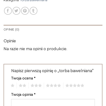
Kategoria:
Torba Bawelniana
OPINIE (0)
Opinie
Na razie nie ma opinii o produkcie.
Napisz pierwszą opinię o „torba bawelniana”
Twoja ocena
*
1
2
3
4
5
Twoja opinia
*