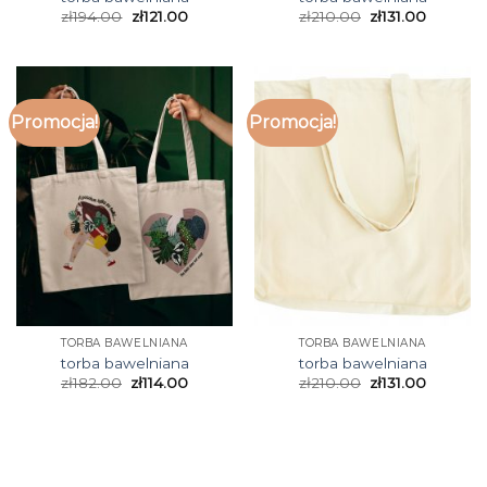
zł
194.00
zł
121.00
zł
210.00
zł
131.00
Promocja!
Promocja!
TORBA BAWELNIANA
TORBA BAWELNIANA
torba bawelniana
torba bawelniana
zł
182.00
zł
114.00
zł
210.00
zł
131.00