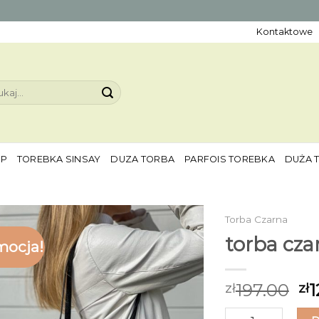
Kontaktowe
aj:
EP
TOREBKA SINSAY
DUZA TORBA
PARFOIS TOREBKA
DUŻA 
Torba Czarna
torba cza
mocja!
197.00
1
zł
zł
ilość torba czarna