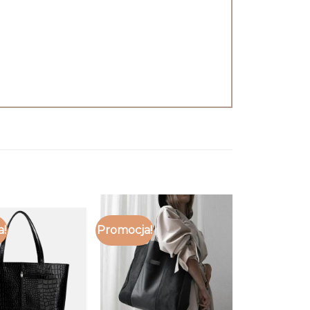
a!
Promocja!