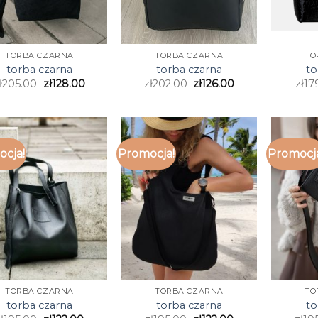
TORBA CZARNA
TORBA CZARNA
TO
torba czarna
torba czarna
to
ł
205.00
zł
128.00
zł
202.00
zł
126.00
zł
17
cja!
Promocja!
Promocj
TORBA CZARNA
TORBA CZARNA
TO
torba czarna
torba czarna
to