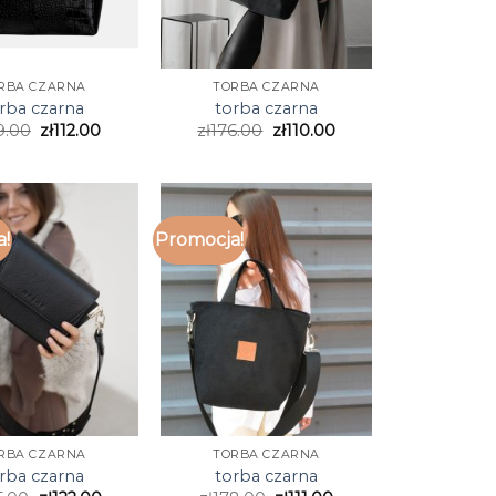
RBA CZARNA
TORBA CZARNA
rba czarna
torba czarna
9.00
zł
112.00
zł
176.00
zł
110.00
a!
Promocja!
RBA CZARNA
TORBA CZARNA
rba czarna
torba czarna