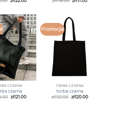
5.00
zł
122.00
zł
178.00
zł
111.00
a!
Promocja!
RBA CZARNA
TORBA CZARNA
rba czarna
torba czarna
4.00
zł
121.00
zł
192.00
zł
120.00