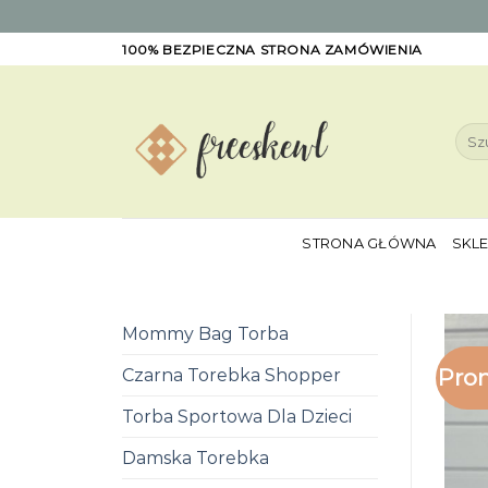
Skip
100% BEZPIECZNA STRONA ZAMÓWIENIA
to
content
Szuk
STRONA GŁÓWNA
SKL
Mommy Bag Torba
Pro
Czarna Torebka Shopper
Torba Sportowa Dla Dzieci
Damska Torebka