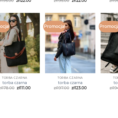
ł
195.00
zł
122.00
zł
195.00
zł
122.00
zł
19
cja!
Promocja!
Promocj
TORBA CZARNA
TORBA CZARNA
TO
torba czarna
torba czarna
to
zł
178.00
zł
111.00
zł
197.00
zł
123.00
zł
19