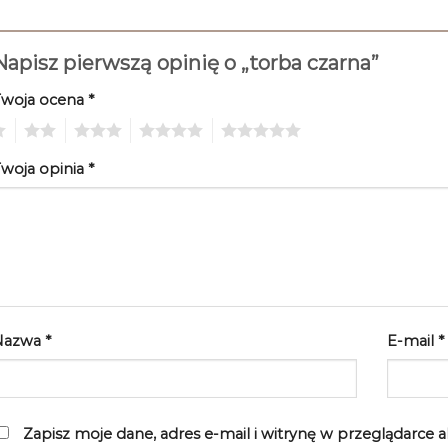
Napisz pierwszą opinię o „torba czarna”
Twoja ocena
*
2
3
4
5
woja opinia
*
Nazwa
*
E-mail
*
Zapisz moje dane, adres e-mail i witrynę w przeglądarce 