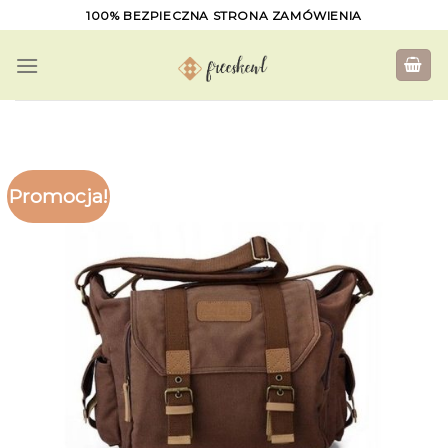
Skip
100% BEZPIECZNA STRONA ZAMÓWIENIA
to
content
Promocja!