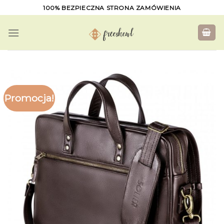
Skip
100% BEZPIECZNA STRONA ZAMÓWIENIA
to
content
Promocja!