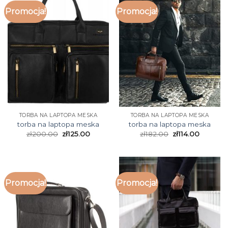
Promocja!
Promocja!
TORBA NA LAPTOPA MESKA
TORBA NA LAPTOPA MESKA
torba na laptopa meska
torba na laptopa meska
zł
200.00
zł
125.00
zł
182.00
zł
114.00
Promocja!
Promocja!