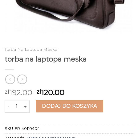
Torba Na Laptopa Meska
torba na laptopa meska
192.00
120.00
zł
zł
ilość torba na laptopa meska
DODAJ DO KOSZYKA
SKU:
FR-40110404