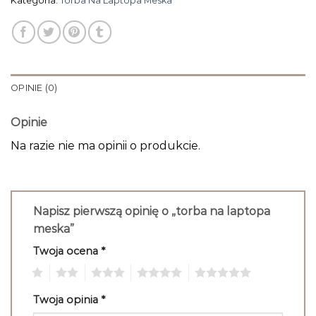
Kategoria:
Torba Na Laptopa Meska
OPINIE (0)
Opinie
Na razie nie ma opinii o produkcie.
Napisz pierwszą opinię o „torba na laptopa
meska”
Twoja ocena
*
1
2
3
4
5
Twoja opinia
*