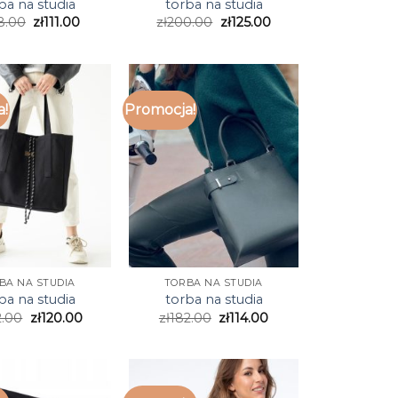
ba na studia
torba na studia
8.00
zł
111.00
zł
200.00
zł
125.00
a!
Promocja!
BA NA STUDIA
TORBA NA STUDIA
ba na studia
torba na studia
2.00
zł
120.00
zł
182.00
zł
114.00