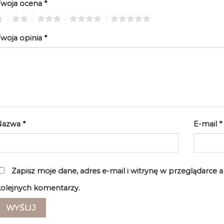
Twoja ocena
*
2
3
4
5
woja opinia
*
Nazwa
*
E-mail
*
Zapisz moje dane, adres e-mail i witrynę w przeglądarce 
olejnych komentarzy.