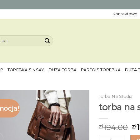
Kontaktowe
aj:
EP
TOREBKA SINSAY
DUZA TORBA
PARFOIS TOREBKA
DUŻA 
Torba Na Studia
torba na 
mocja!
194.00
zł
zł
ilość torba na stud