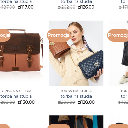
torba na studia
torba na studia
tor
zł
187.00
zł
117.00
zł
202.00
zł
126.00
zł
17
cja!
Promocja!
Promocj
TORBA NA STUDIA
TORBA NA STUDIA
TOR
torba na studia
torba na studia
tor
ł
208.00
zł
130.00
zł
205.00
zł
128.00
zł
19