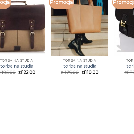
cja!
Promocja!
Promocj
TORBA NA STUDIA
TORBA NA STUDIA
TOR
torba na studia
torba na studia
tor
ł
195.00
zł
122.00
zł
176.00
zł
110.00
zł
17