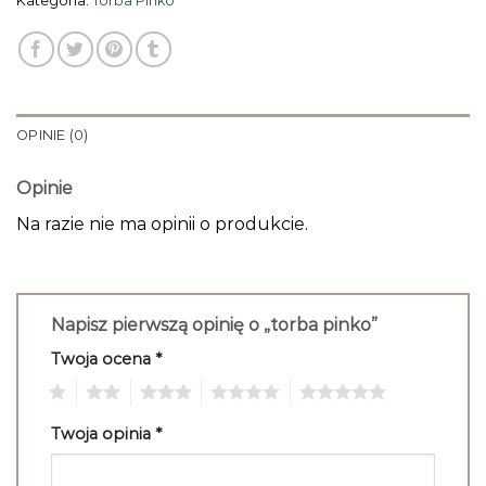
Kategoria:
Torba Pinko
OPINIE (0)
Opinie
Na razie nie ma opinii o produkcie.
Napisz pierwszą opinię o „torba pinko”
Twoja ocena
*
1
2
3
4
5
Twoja opinia
*