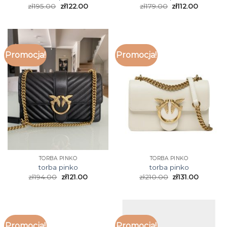
zł
195.00
zł
122.00
zł
179.00
zł
112.00
Promocja!
Promocja!
TORBA PINKO
TORBA PINKO
torba pinko
torba pinko
zł
194.00
zł
121.00
zł
210.00
zł
131.00
Promocja!
Promocja!