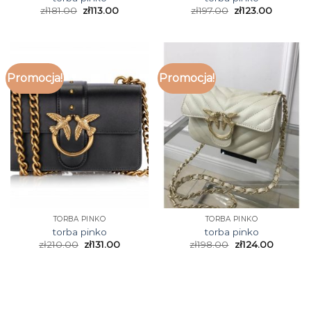
zł
181.00
zł
113.00
zł
197.00
zł
123.00
Promocja!
Promocja!
TORBA PINKO
TORBA PINKO
torba pinko
torba pinko
zł
210.00
zł
131.00
zł
198.00
zł
124.00