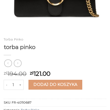
Torba Pinko
torba pinko
194.00
121.00
zł
zł
ilość torba pinko
DODAJ DO KOSZYKA
SKU:
FR-40110687