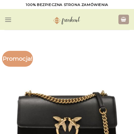
Skip
100% BEZPIECZNA STRONA ZAMÓWIENIA
to
content
Promocja!