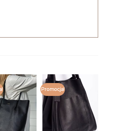
a!
Promocja!