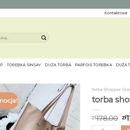
Kontaktowe
aj:
EP
TOREBKA SINSAY
DUZA TORBA
PARFOIS TOREBKA
DUŻA 
Torba Shopper Skó
torba sho
mocja!
178.00
1
zł
zł
ilość torba shopp