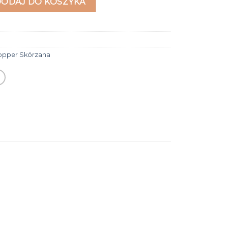
DODAJ DO KOSZYKA
opper Skórzana