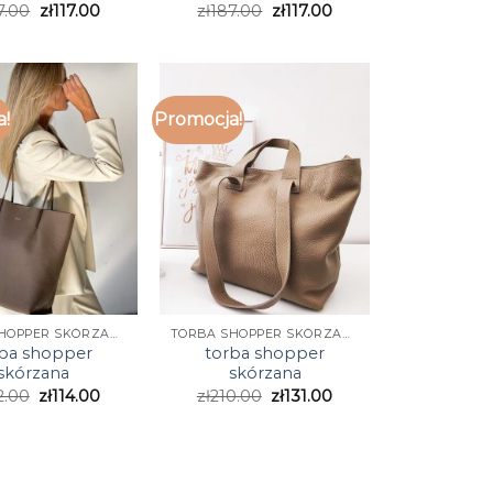
7.00
zł
117.00
zł
187.00
zł
117.00
a!
Promocja!
TORBA SHOPPER SKÓRZANA
TORBA SHOPPER SKÓRZANA
rba shopper
torba shopper
skórzana
skórzana
2.00
zł
114.00
zł
210.00
zł
131.00