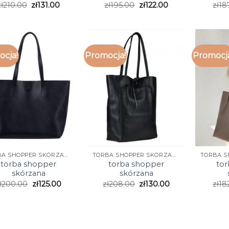
ł
210.00
zł
131.00
zł
195.00
zł
122.00
zł
18
cja!
Promocja!
Promocj
TORBA SHOPPER SKÓRZANA
TORBA SHOPPER SKÓRZANA
torba shopper
torba shopper
to
skórzana
skórzana
ł
200.00
zł
125.00
zł
208.00
zł
130.00
zł
18