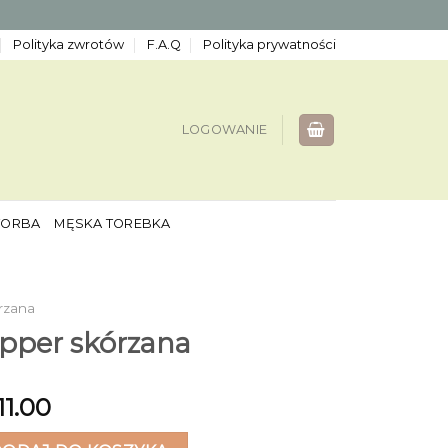
Polityka zwrotów
F.A.Q
Polityka prywatności
LOGOWANIE
TORBA
MĘSKA TOREBKA
rzana
pper skórzana
11.00
er skórzana