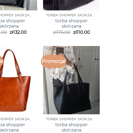
TORBA SHOPPER SKÓRZANA
TORBA SHOPPER SKÓRZANA
rba shopper
torba shopper
skórzana
skórzana
1.00
zł
132.00
zł
176.00
zł
110.00
a!
Promocja!
TORBA SHOPPER SKÓRZANA
TORBA SHOPPER SKÓRZANA
rba shopper
torba shopper
skórzana
skórzana