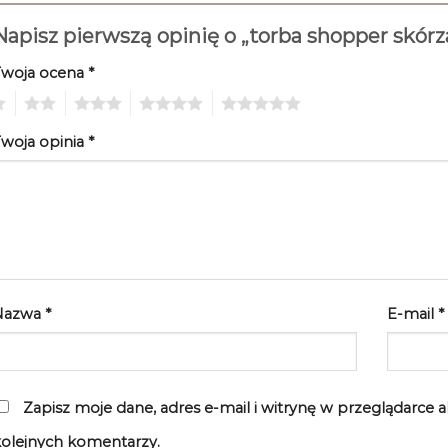
Napisz pierwszą opinię o „torba shopper skór
Twoja ocena
*
2
3
4
5
woja opinia
*
Nazwa
*
E-mail
*
Zapisz moje dane, adres e-mail i witrynę w przeglądarce 
olejnych komentarzy.