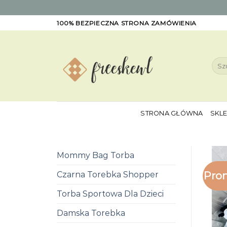
Skip
100% BEZPIECZNA STRONA ZAMÓWIENIA
to
content
Szuk
STRONA GŁÓWNA
SKL
Mommy Bag Torba
Pro
Czarna Torebka Shopper
Torba Sportowa Dla Dzieci
Damska Torebka