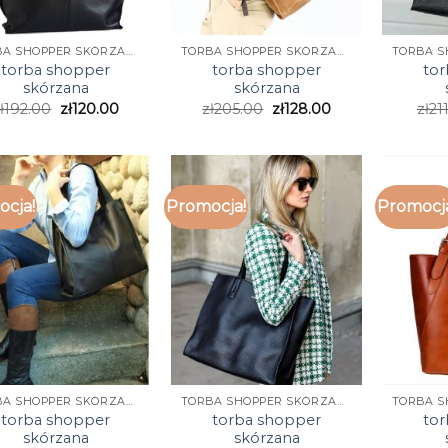
TORBA SHOPPER SKÓRZANA
TORBA SHOPPER SKÓRZANA
torba shopper
torba shopper
to
skórzana
skórzana
ł
192.00
zł
120.00
zł
205.00
zł
128.00
zł
21
cja!
Promocja!
Promocj
TORBA SHOPPER SKÓRZANA
TORBA SHOPPER SKÓRZANA
torba shopper
torba shopper
to
skórzana
skórzana