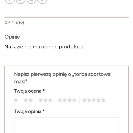
OPINIE (0)
Opinie
Na razie nie ma opinii o produkcie.
Napisz pierwszą opinię o „torba sportowa
mała”
Twoja ocena
*
1
2
3
4
5
Twoja opinia
*