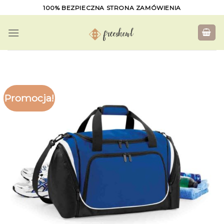
Skip
100% BEZPIECZNA STRONA ZAMÓWIENIA
to
content
Promocja!