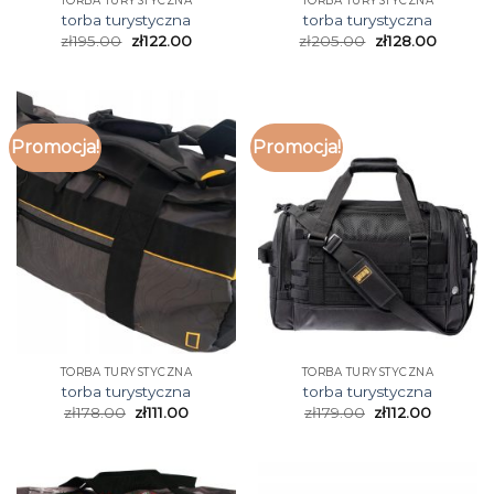
TORBA TURYSTYCZNA
TORBA TURYSTYCZNA
torba turystyczna
torba turystyczna
zł
195.00
zł
122.00
zł
205.00
zł
128.00
Promocja!
Promocja!
TORBA TURYSTYCZNA
TORBA TURYSTYCZNA
torba turystyczna
torba turystyczna
zł
178.00
zł
111.00
zł
179.00
zł
112.00