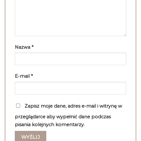
Nazwa
*
E-mail
*
Zapisz moje dane, adres e-mail i witrynę w
przeglądarce aby wypełnić dane podczas
pisania kolejnych komentarzy.