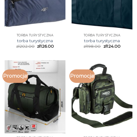
TORBA TURYSTYCZNA
TORBA TURYSTYCZNA
torba turystyczna
torba turystyczna
zł
202.00
zł
126.00
zł
198.00
zł
124.00
Promocja!
Promocja!