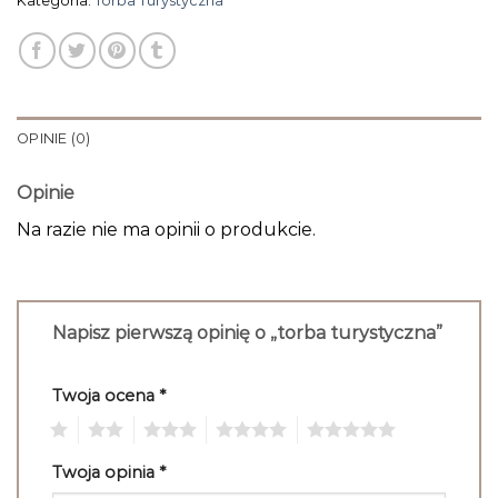
Kategoria:
Torba Turystyczna
OPINIE (0)
Opinie
Na razie nie ma opinii o produkcie.
Napisz pierwszą opinię o „torba turystyczna”
Twoja ocena
*
1
2
3
4
5
Twoja opinia
*