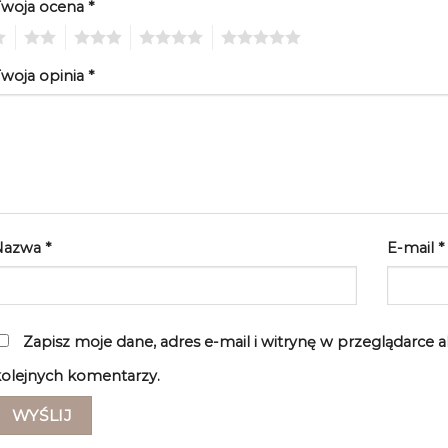
Twoja ocena
*
2
3
4
5
woja opinia
*
Nazwa
*
E-mail
*
Zapisz moje dane, adres e-mail i witrynę w przeglądarce 
olejnych komentarzy.