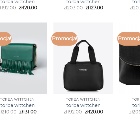
torba wittchen
torba wittchen
tor
ł
192.00
zł
120.00
zł
203.00
zł
127.00
zł
20
cja!
Promocja!
Promocj
TORBA WITTCHEN
TORBA WITTCHEN
TOR
torba wittchen
torba wittchen
tor
ł
210.00
zł
131.00
zł
192.00
zł
120.00
zł
20