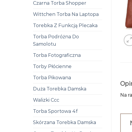
Czarna Torba Shopper
Wittchen Torba Na Laptopa
Torebka Z Funkcją Plecaka
Torba Podróżna Do
Samolotu
Torba Fotograficzna
Torby Płócienne
Torba Pikowana
Opi
Duża Torebka Damska
Na ra
Walizki Ccc
Torba Sportowa 4f
Skórzana Torebka Damska