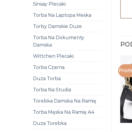
Sinsay Plecaki
Torba Na Laptopa Meska
Torby Damskie Duże
Torba Na Dokumenty
PO
Damska
Wittchen Plecaki
Torba Czarna
Promo
Duza Torba
Torba Na Studia
Torebka Damska Na Ramię
Torba Męska Na Ramię A4
Duza Torebka