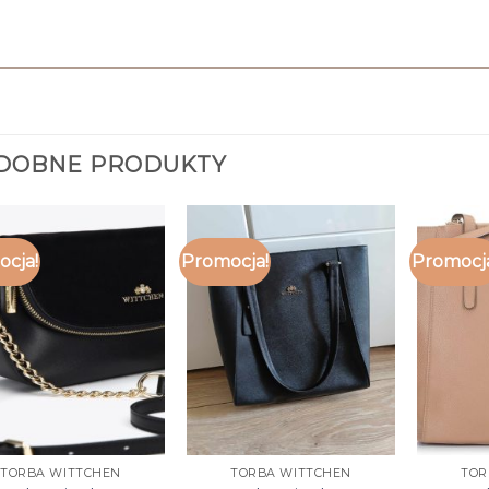
DOBNE PRODUKTY
cja!
Promocja!
Promocj
TORBA WITTCHEN
TORBA WITTCHEN
TOR