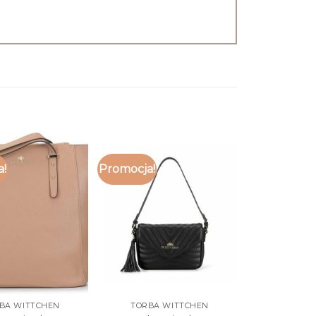
a!
Promocja!
BA WITTCHEN
TORBA WITTCHEN