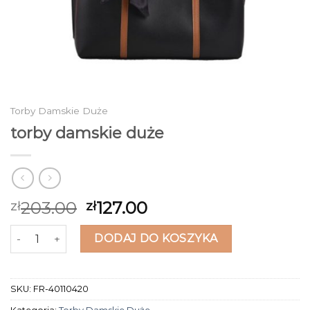
Torby Damskie Duże
torby damskie duże
203.00
127.00
zł
zł
ilość torby damskie duże
DODAJ DO KOSZYKA
SKU:
FR-40110420