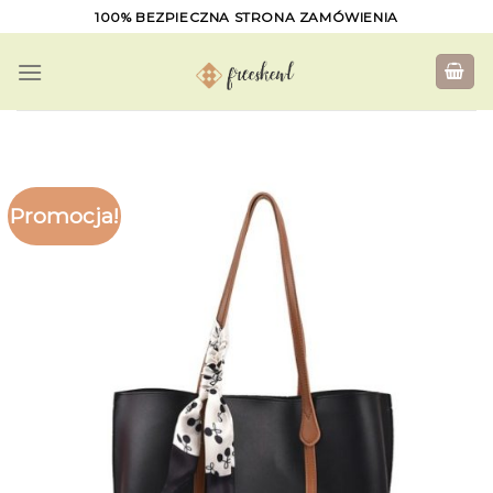
Skip
100% BEZPIECZNA STRONA ZAMÓWIENIA
to
content
Promocja!