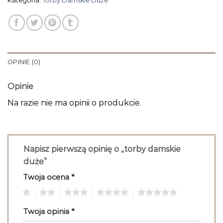
Kategoria:
Torby Damskie Duże
OPINIE (0)
Opinie
Na razie nie ma opinii o produkcie.
Napisz pierwszą opinię o „torby damskie
duże”
Twoja ocena
*
1
2
3
4
5
Twoja opinia
*