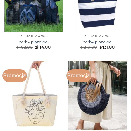
TORBY PLAZOWE
TORBY PLAZOWE
torby plazowe
torby plazowe
zł
182.00
zł
114.00
zł
210.00
zł
131.00
Promocja!
Promocja!