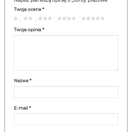
Napisz pierwszą opinię o „torby plazowe”
Twoja ocena
*
1
2
3
4
5
Twoja opinia
*
Nazwa
*
E-mail
*