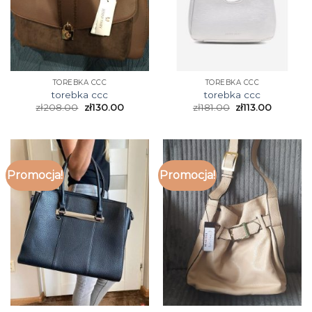
TOREBKA CCC
TOREBKA CCC
torebka ccc
torebka ccc
zł
208.00
zł
130.00
zł
181.00
zł
113.00
Promocja!
Promocja!