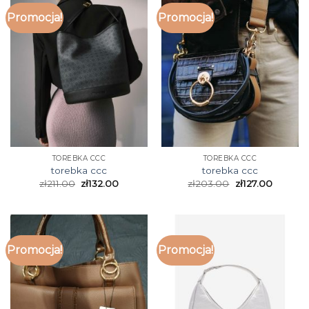
Promocja!
Promocja!
TOREBKA CCC
TOREBKA CCC
torebka ccc
torebka ccc
zł
211.00
zł
132.00
zł
203.00
zł
127.00
Promocja!
Promocja!