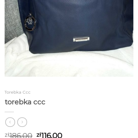
Torebka Ccc
torebka ccc
186.00
116.00
zł
zł