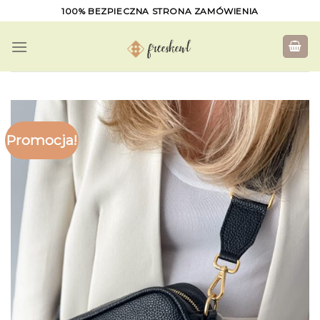
Skip
100% BEZPIECZNA STRONA ZAMÓWIENIA
to
content
Promocja!