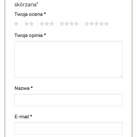
skórzana”
Twoja ocena
*
1
2
3
4
5
Twoja opinia
*
Nazwa
*
E-mail
*