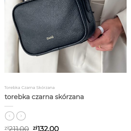
Torebka Czarna Skórzana
torebka czarna skórzana
211.00
132.00
zł
zł