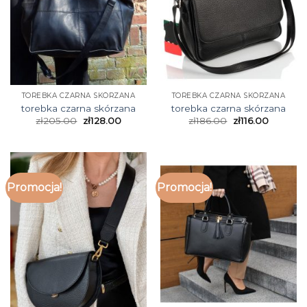
TOREBKA CZARNA SKÓRZANA
TOREBKA CZARNA SKÓRZANA
torebka czarna skórzana
torebka czarna skórzana
zł
205.00
zł
128.00
zł
186.00
zł
116.00
Promocja!
Promocja!