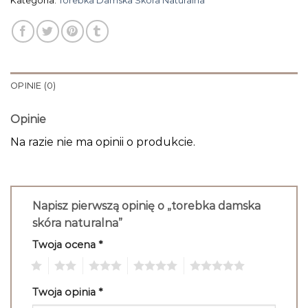
Kategoria:
Torebka Damska Skóra Naturalna
OPINIE (0)
Opinie
Na razie nie ma opinii o produkcie.
Napisz pierwszą opinię o „torebka damska
skóra naturalna”
Twoja ocena
*
1
2
3
4
5
Twoja opinia
*