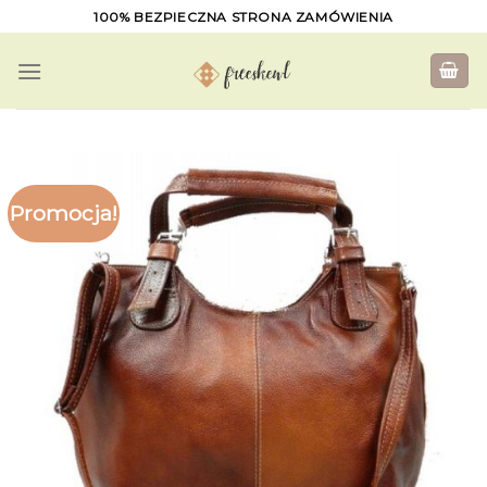
Skip
100% BEZPIECZNA STRONA ZAMÓWIENIA
to
content
Promocja!