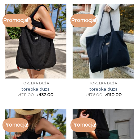
Promocja!
Promocja!
TOREBKA DUŻA
TOREBKA DUŻA
torebka duża
torebka duża
zł
211.00
zł
132.00
zł
176.00
zł
110.00
Promocja!
Promocja!