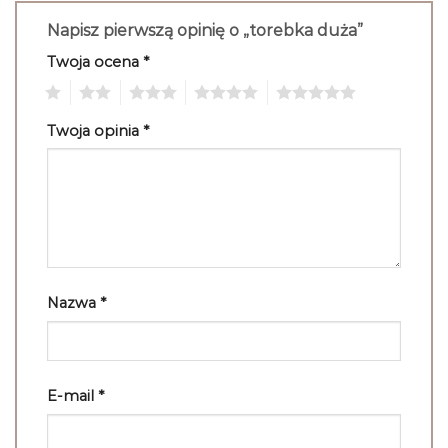
Napisz pierwszą opinię o „torebka duża”
Twoja ocena
*
1
2
3
4
5
Twoja opinia
*
Nazwa
*
E-mail
*