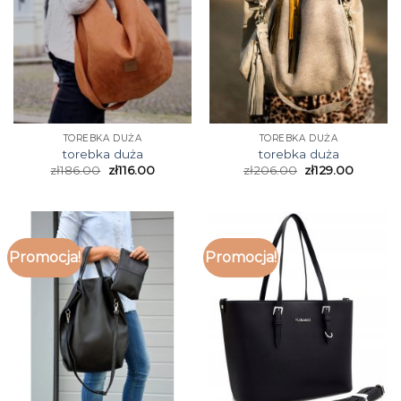
TOREBKA DUŻA
TOREBKA DUŻA
torebka duża
torebka duża
zł
186.00
zł
116.00
zł
206.00
zł
129.00
Promocja!
Promocja!