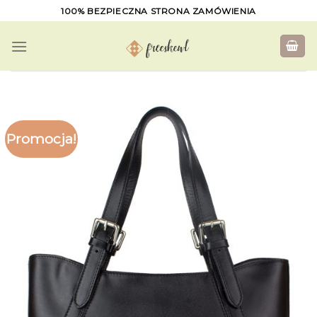
Skip
100% BEZPIECZNA STRONA ZAMÓWIENIA
to
content
Promocja!