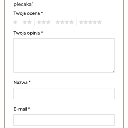
plecaka”
Twoja ocena
*
1
2
3
4
5
Twoja opinia
*
Nazwa
*
E-mail
*