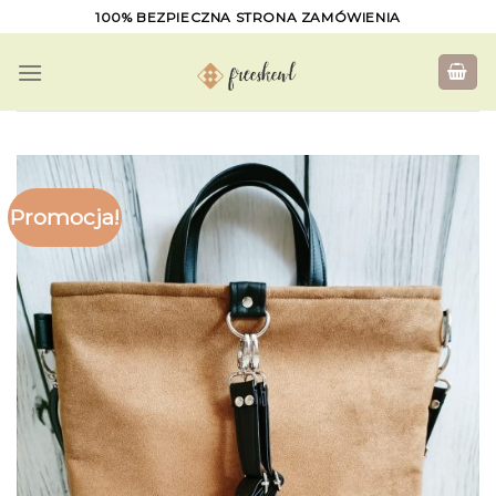
Skip
100% BEZPIECZNA STRONA ZAMÓWIENIA
to
content
Promocja!