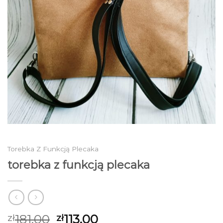
Torebka Z Funkcją Plecaka
torebka z funkcją plecaka
181.00
113.00
zł
zł