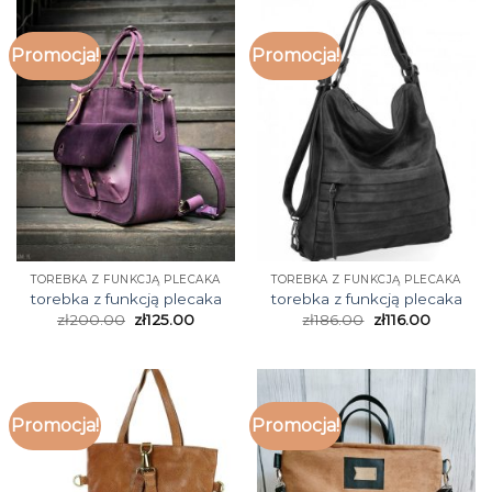
Promocja!
Promocja!
TOREBKA Z FUNKCJĄ PLECAKA
TOREBKA Z FUNKCJĄ PLECAKA
torebka z funkcją plecaka
torebka z funkcją plecaka
zł
200.00
zł
125.00
zł
186.00
zł
116.00
Promocja!
Promocja!