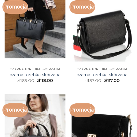
Promocja!
Promocja!
CZARNA TOREBKA SKÓRZANA
CZARNA TOREBKA SKÓRZANA
czarna torebka skórzana
czarna torebka skórzana
zł
189.00
zł
118.00
zł
187.00
zł
117.00
Promocja!
Promocja!