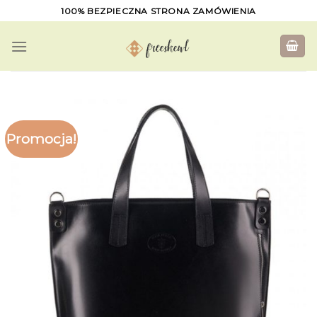
Skip
100% BEZPIECZNA STRONA ZAMÓWIENIA
to
content
Promocja!