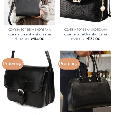
CZARNA TOREBKA SKÓRZANA
CZARNA TOREBKA SKÓRZANA
czarna torebka skórzana
czarna torebka skórzana
zł
182.00
zł
114.00
zł
211.00
zł
132.00
Promocja!
Promocja!