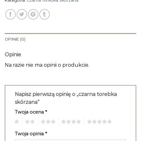
Kategoria:
Czarna Torebka Skórzana
OPINIE (0)
Opinie
Na razie nie ma opinii o produkcie.
Napisz pierwszą opinię o „czarna torebka
skórzana”
Twoja ocena
*
1
2
3
4
5
Twoja opinia
*