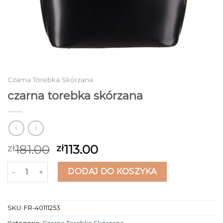
Czarna Torebka Skórzana
czarna torebka skórzana
181.00
113.00
zł
zł
ilość czarna torebka skórzana
DODAJ DO KOSZYKA
SKU:
FR-40111253