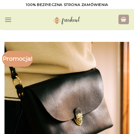
Skip
100% BEZPIECZNA STRONA ZAMÓWIENIA
to
content
Promocja!