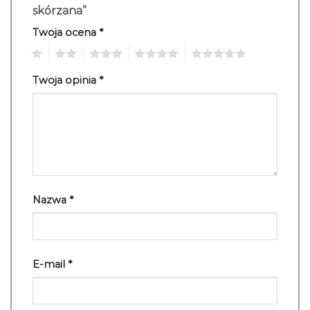
skórzana”
Twoja ocena
*
1
2
3
4
5
Twoja opinia
*
Nazwa
*
E-mail
*