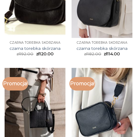
CZARNA TOREBKA SKÓRZANA
CZARNA TOREBKA SKÓRZANA
czarna torebka skórzana
czarna torebka skórzana
zł
192.00
zł
120.00
zł
182.00
zł
114.00
Promocja!
Promocja!