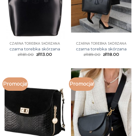
CZARNA TOREBKA SKÓRZANA
CZARNA TOREBKA SKÓRZANA
czarna torebka skórzana
czarna torebka skórzana
zł
181.00
zł
113.00
zł
189.00
zł
118.00
Promocja!
Promocja!