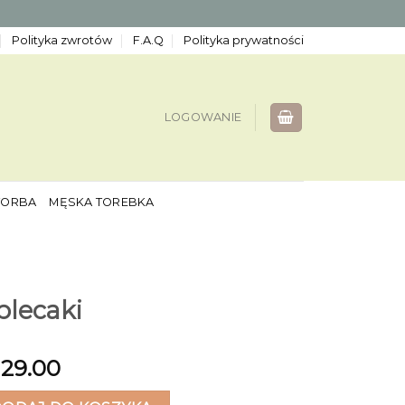
Polityka zwrotów
F.A.Q
Polityka prywatności
LOGOWANIE
TORBA
MĘSKA TOREBKA
plecaki
129.00
aki