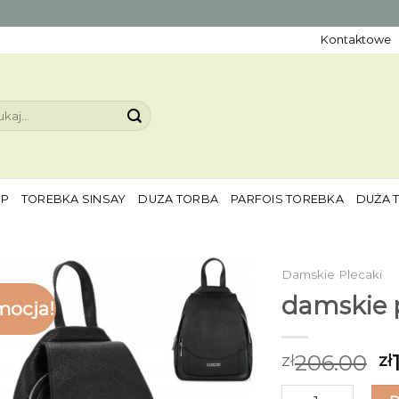
Kontaktowe
aj:
EP
TOREBKA SINSAY
DUZA TORBA
PARFOIS TOREBKA
DUŻA 
Damskie Plecaki
damskie 
mocja!
206.00
zł
zł
ilość damskie plec