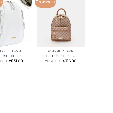
a!
Promocja!
SKIE PLECAKI
DAMSKIE PLECAKI
skie plecaki
damskie plecaki
0.00
zł
131.00
zł
186.00
zł
116.00