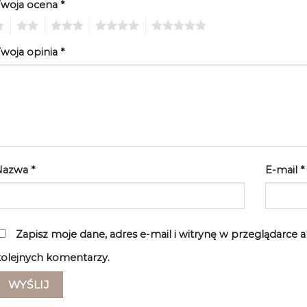
Twoja ocena
*
2
3
4
5
woja opinia
*
Nazwa
*
E-mail
*
Zapisz moje dane, adres e-mail i witrynę w przeglądarce 
olejnych komentarzy.