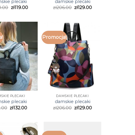
skie plecaki
damskie plecaki
0.00
zł
119.00
zł
206.00
zł
129.00
a!
Promocja!
SKIE PLECAKI
DAMSKIE PLECAKI
skie plecaki
damskie plecaki
1.00
zł
132.00
zł
206.00
zł
129.00