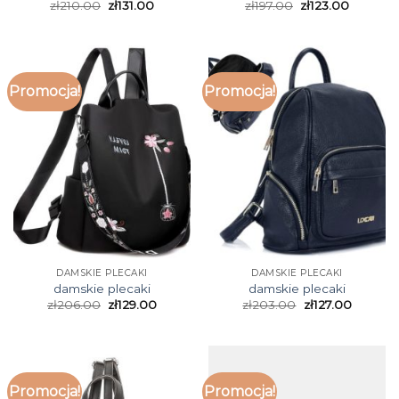
zł
210.00
zł
131.00
zł
197.00
zł
123.00
Promocja!
Promocja!
DAMSKIE PLECAKI
DAMSKIE PLECAKI
damskie plecaki
damskie plecaki
zł
206.00
zł
129.00
zł
203.00
zł
127.00
Promocja!
Promocja!