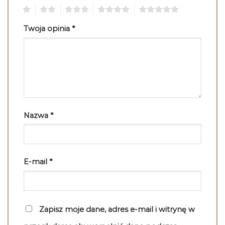
1
2
3
4
5
Twoja opinia
*
Nazwa
*
E-mail
*
Zapisz moje dane, adres e-mail i witrynę w