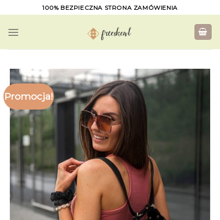
Skip
100% BEZPIECZNA STRONA ZAMÓWIENIA
to
content
Promocja!