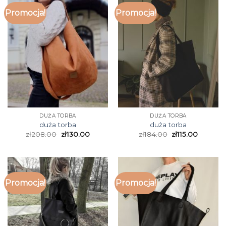
Promocja!
Promocja!
DUŻA TORBA
DUŻA TORBA
duża torba
duża torba
zł
208.00
zł
130.00
zł
184.00
zł
115.00
Promocja!
Promocja!