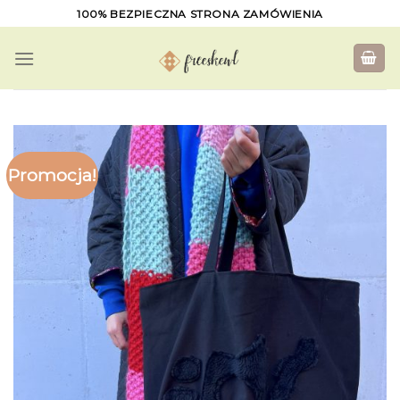
Skip
100% BEZPIECZNA STRONA ZAMÓWIENIA
to
content
Promocja!