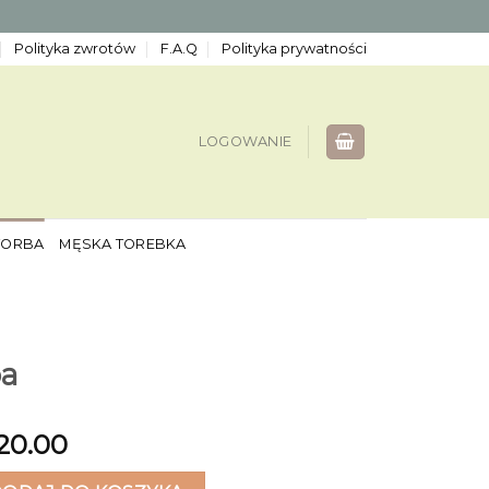
Polityka zwrotów
F.A.Q
Polityka prywatności
LOGOWANIE
TORBA
MĘSKA TOREBKA
ba
20.00