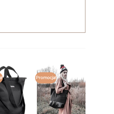
a!
Promocja!