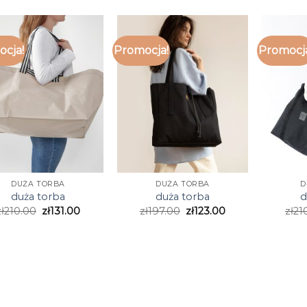
cja!
Promocja!
Promocj
DUŻA TORBA
DUŻA TORBA
D
duża torba
duża torba
d
ł
210.00
zł
131.00
zł
197.00
zł
123.00
zł
21