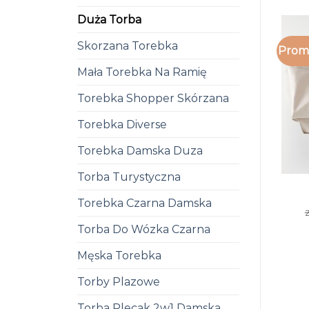
Duża Torba
Skorzana Torebka
Promo
Mała Torebka Na Ramię
Torebka Shopper Skórzana
Torebka Diverse
Torebka Damska Duza
Torba Turystyczna
Torebka Czarna Damska
z
Torba Do Wózka Czarna
Męska Torebka
Torby Plazowe
Torba Plecak 2w1 Damska