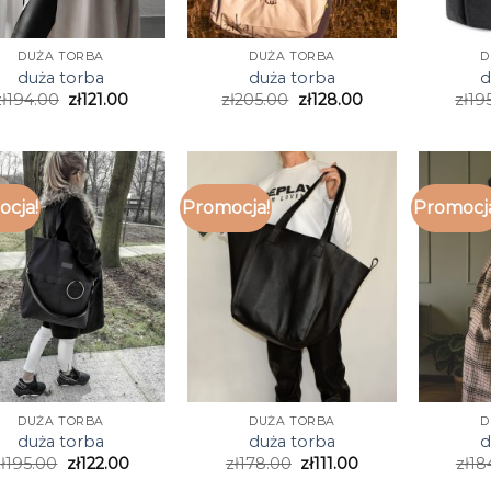
DUŻA TORBA
DUŻA TORBA
D
duża torba
duża torba
d
ł
194.00
zł
121.00
zł
205.00
zł
128.00
zł
19
cja!
Promocja!
Promocj
DUŻA TORBA
DUŻA TORBA
D
duża torba
duża torba
d
ł
195.00
zł
122.00
zł
178.00
zł
111.00
zł
18