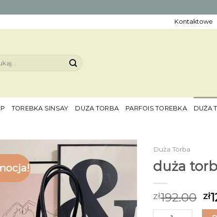
Kontaktowe
aj:
EP
TOREBKA SINSAY
DUZA TORBA
PARFOIS TOREBKA
DUŻA 
Duża Torba
duża tor
mocja!
192.00
1
zł
zł
ilość duża torba