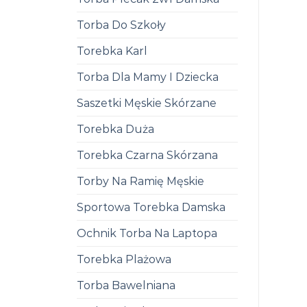
Torba Do Szkoły
Torebka Karl
Torba Dla Mamy I Dziecka
Saszetki Męskie Skórzane
Torebka Duża
Torebka Czarna Skórzana
Torby Na Ramię Męskie
Sportowa Torebka Damska
Ochnik Torba Na Laptopa
Torebka Plażowa
Torba Bawelniana