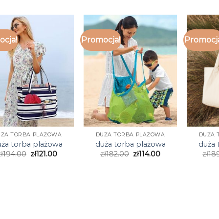
cja!
Promocja!
Promocj
UŻA TORBA PLAŻOWA
DUŻA TORBA PLAŻOWA
DUŻA 
ża torba plażowa
duża torba plażowa
duża 
ł
194.00
zł
121.00
zł
182.00
zł
114.00
zł
18