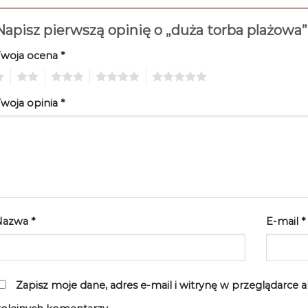
Napisz pierwszą opinię o „duża torba plażowa
Twoja ocena
*
2
3
4
5
woja opinia
*
Nazwa
*
E-mail
*
Zapisz moje dane, adres e-mail i witrynę w przeglądarce 