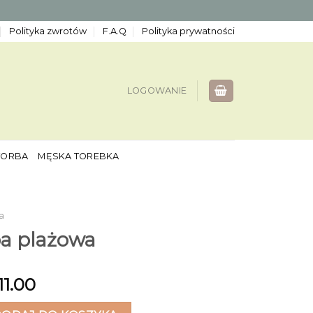
Polityka zwrotów
F.A.Q
Polityka prywatności
LOGOWANIE
TORBA
MĘSKA TOREBKA
a
ba plażowa
11.00
plażowa