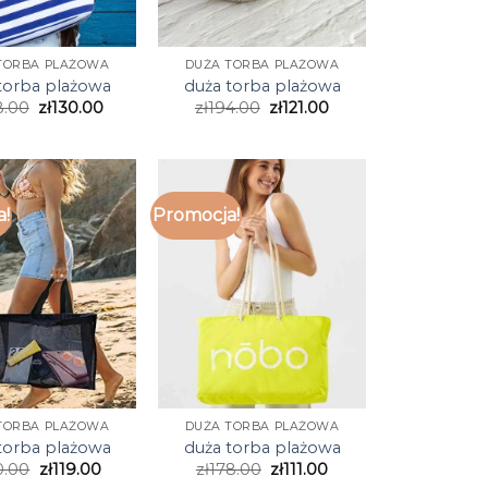
TORBA PLAŻOWA
DUŻA TORBA PLAŻOWA
torba plażowa
duża torba plażowa
8.00
zł
130.00
zł
194.00
zł
121.00
a!
Promocja!
TORBA PLAŻOWA
DUŻA TORBA PLAŻOWA
torba plażowa
duża torba plażowa
0.00
zł
119.00
zł
178.00
zł
111.00