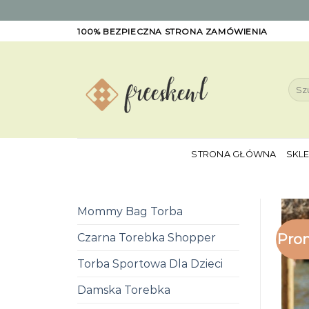
Skip
100% BEZPIECZNA STRONA ZAMÓWIENIA
to
content
Szuk
STRONA GŁÓWNA
SKL
Mommy Bag Torba
Pro
Czarna Torebka Shopper
Torba Sportowa Dla Dzieci
Damska Torebka