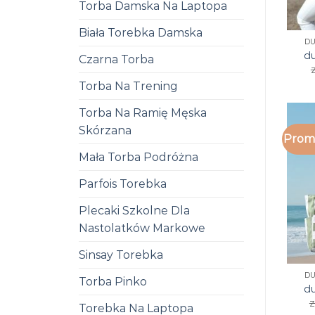
Torba Damska Na Laptopa
Biała Torebka Damska
D
du
Czarna Torba
z
Torba Na Trening
Torba Na Ramię Męska
Skórzana
Promo
Mała Torba Podróżna
Parfois Torebka
Plecaki Szkolne Dla
Nastolatków Markowe
Sinsay Torebka
D
Torba Pinko
du
z
Torebka Na Laptopa