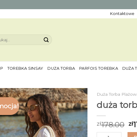
Kontaktowe
aj:
EP
TOREBKA SINSAY
DUZA TORBA
PARFOIS TOREBKA
DUŻA 
Duża Torba Plażow
duża tor
mocja!
178.00
1
zł
zł
ilość duża torba 