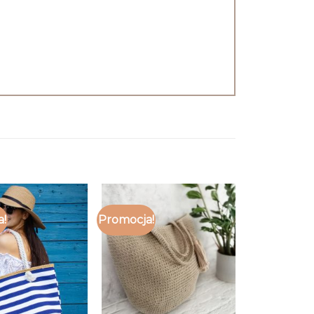
a!
Promocja!