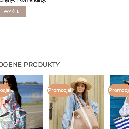
olejnych komentarzy.
DOBNE PRODUKTY
cja!
Promocja!
Promocj