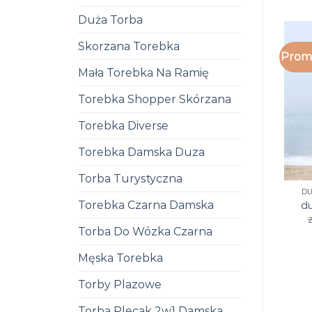
Duża Torba
Skorzana Torebka
Promo
Mała Torebka Na Ramię
Torebka Shopper Skórzana
Torebka Diverse
Torebka Damska Duza
Torba Turystyczna
D
Torebka Czarna Damska
du
z
Torba Do Wózka Czarna
Męska Torebka
Torby Plazowe
Torba Plecak 2w1 Damska