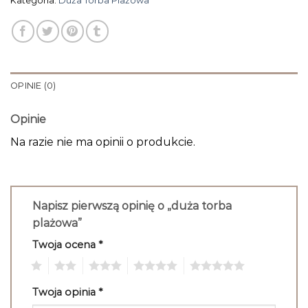
Kategoria:
Duża Torba Plażowa
OPINIE (0)
Opinie
Na razie nie ma opinii o produkcie.
Napisz pierwszą opinię o „duża torba
plażowa”
Twoja ocena
*
1
2
3
4
5
Twoja opinia
*