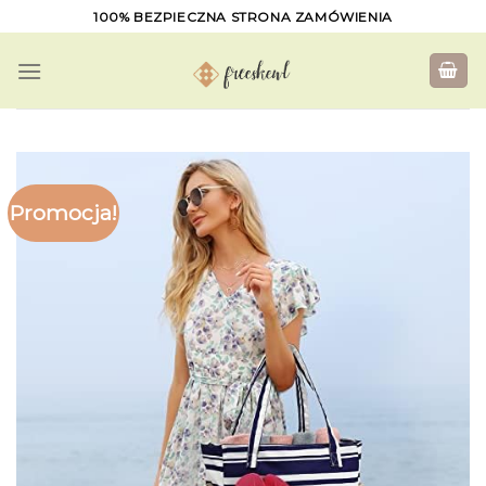
Skip
100% BEZPIECZNA STRONA ZAMÓWIENIA
to
content
Promocja!