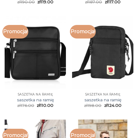
zł
190.00
zł
119.00
zł
187.00
zł
117.00
Promocja!
Promocja!
SASZETKA NA RAMIĘ
SASZETKA NA RAMIĘ
saszetka na ramię
saszetka na ramię
zł
176.00
zł
110.00
zł
198.00
zł
124.00
Promocja!
Promocja!