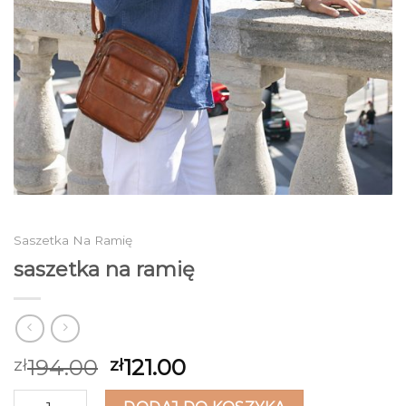
Saszetka Na Ramię
saszetka na ramię
194.00
121.00
zł
zł
ilość saszetka na ramię