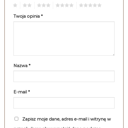
1
2
3
4
5
Twoja opinia
*
Nazwa
*
E-mail
*
Zapisz moje dane, adres e-mail i witrynę w