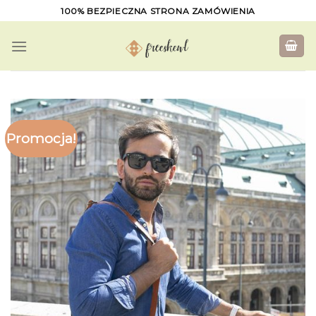
Skip
100% BEZPIECZNA STRONA ZAMÓWIENIA
to
content
Promocja!