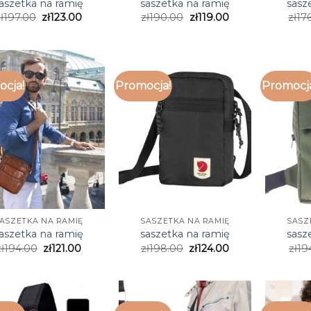
aszetka na ramię
saszetka na ramię
sasz
ł
197.00
zł
123.00
zł
190.00
zł
119.00
zł
17
cja!
Promocja!
Promocj
ASZETKA NA RAMIĘ
SASZETKA NA RAMIĘ
SASZ
aszetka na ramię
saszetka na ramię
sasz
ł
194.00
zł
121.00
zł
198.00
zł
124.00
zł
19