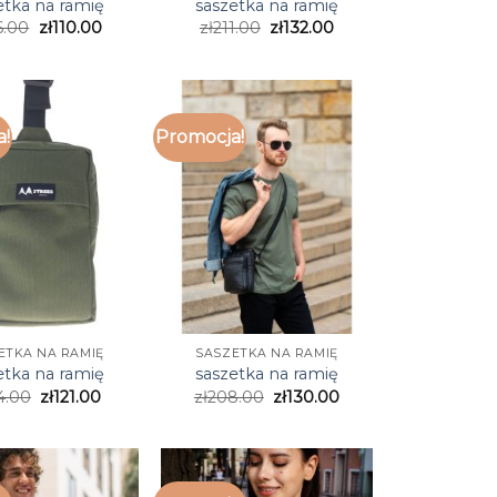
etka na ramię
saszetka na ramię
6.00
zł
110.00
zł
211.00
zł
132.00
a!
Promocja!
ETKA NA RAMIĘ
SASZETKA NA RAMIĘ
etka na ramię
saszetka na ramię
4.00
zł
121.00
zł
208.00
zł
130.00