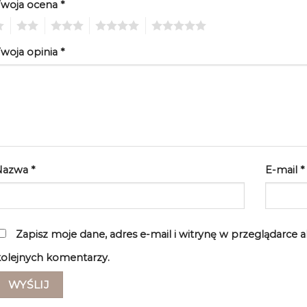
Twoja ocena
*
2
3
4
5
woja opinia
*
Nazwa
*
E-mail
*
Zapisz moje dane, adres e-mail i witrynę w przeglądarce 
olejnych komentarzy.