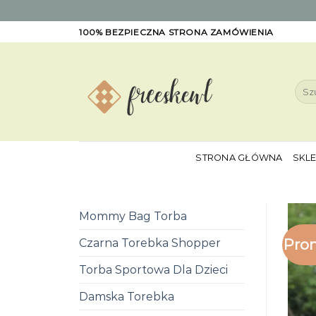
Skip
100% BEZPIECZNA STRONA ZAMÓWIENIA
to
content
Szuk
STRONA GŁÓWNA
SKL
Mommy Bag Torba
Pro
Czarna Torebka Shopper
Torba Sportowa Dla Dzieci
Damska Torebka