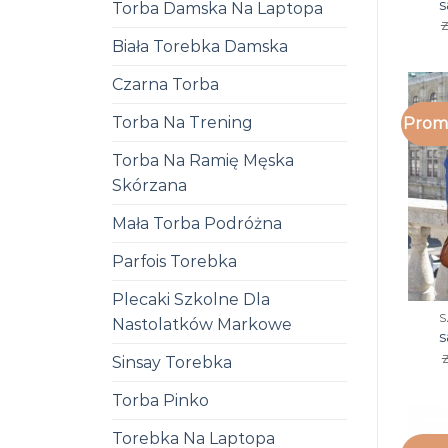
s
Torba Damska Na Laptopa
z
Biała Torebka Damska
Czarna Torba
Torba Na Trening
Promo
Torba Na Ramię Męska
Skórzana
Mała Torba Podróżna
Parfois Torebka
Plecaki Szkolne Dla
S
Nastolatków Markowe
s
z
Sinsay Torebka
Torba Pinko
Torebka Na Laptopa