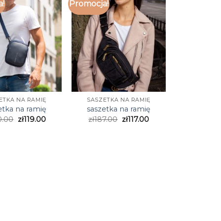
a!
Promocja!
ETKA NA RAMIĘ
SASZETKA NA RAMIĘ
etka na ramię
saszetka na ramię
0.00
zł
119.00
zł
187.00
zł
117.00