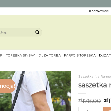
Kontaktowe
aj:
EP
TOREBKA SINSAY
DUZA TORBA
PARFOIS TOREBKA
DUŻA 
Saszetka Na Ramię
saszetka 
mocja!
178.00
1
zł
zł
ilość saszetka na 