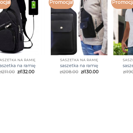
cja!
Promocja!
Promocj
ASZETKA NA RAMIĘ
SASZETKA NA RAMIĘ
SASZ
aszetka na ramię
saszetka na ramię
sasz
zł
211.00
zł
132.00
zł
208.00
zł
130.00
zł
19