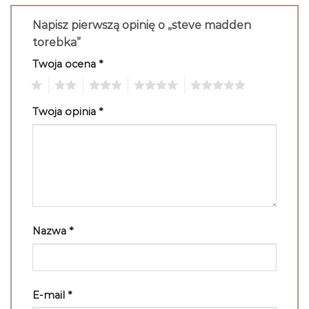
Napisz pierwszą opinię o „steve madden
torebka”
Twoja ocena
*
1
2
3
4
5
Twoja opinia
*
Nazwa
*
E-mail
*