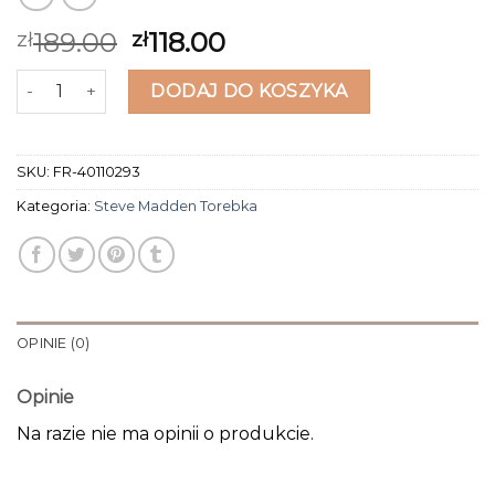
189.00
118.00
zł
zł
ilość steve madden torebka
DODAJ DO KOSZYKA
SKU:
FR-40110293
Kategoria:
Steve Madden Torebka
OPINIE (0)
Opinie
Na razie nie ma opinii o produkcie.