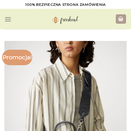
Skip
100% BEZPIECZNA STRONA ZAMÓWIENIA
to
content
Promocja!