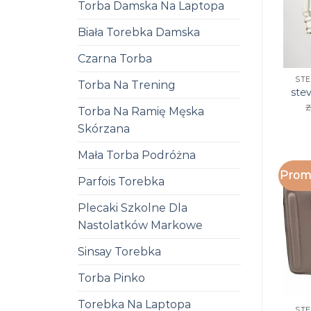
Torba Damska Na Laptopa
Biała Torebka Damska
Czarna Torba
ST
Torba Na Trening
ste
z
Torba Na Ramię Męska
Skórzana
Mała Torba Podróżna
Promo
Parfois Torebka
Plecaki Szkolne Dla
Nastolatków Markowe
Sinsay Torebka
Torba Pinko
Torebka Na Laptopa
ST