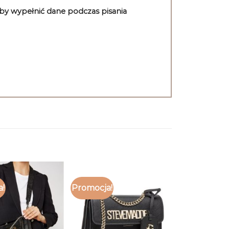
aby wypełnić dane podczas pisania
a!
Promocja!