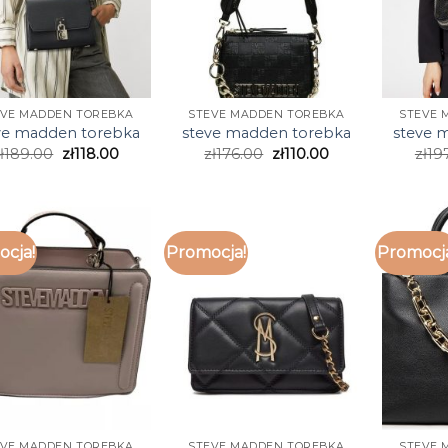
EVE MADDEN TOREBKA
STEVE MADDEN TOREBKA
STEVE 
ve madden torebka
steve madden torebka
steve 
ł
189.00
zł
118.00
zł
176.00
zł
110.00
zł
19
cja!
Promocja!
Promocj
EVE MADDEN TOREBKA
STEVE MADDEN TOREBKA
STEVE 