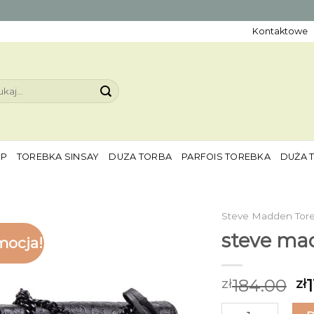
Kontaktowe
aj:
EP
TOREBKA SINSAY
DUZA TORBA
PARFOIS TOREBKA
DUŻA 
Steve Madden Tor
steve ma
mocja!
184.00
zł
zł
ilość steve madd