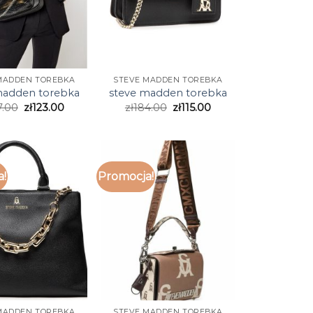
MADDEN TOREBKA
STEVE MADDEN TOREBKA
madden torebka
steve madden torebka
7.00
zł
123.00
zł
184.00
zł
115.00
a!
Promocja!
MADDEN TOREBKA
STEVE MADDEN TOREBKA