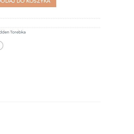
DODAJ DO KOSZYKA
dden Torebka