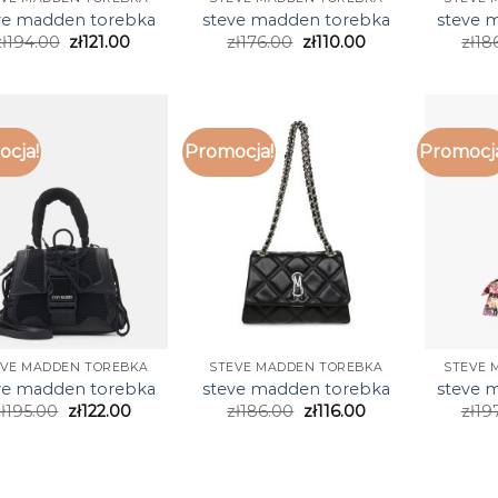
ve madden torebka
steve madden torebka
steve 
ł
194.00
zł
121.00
zł
176.00
zł
110.00
zł
18
cja!
Promocja!
Promocj
EVE MADDEN TOREBKA
STEVE MADDEN TOREBKA
STEVE 
ve madden torebka
steve madden torebka
steve 
ł
195.00
zł
122.00
zł
186.00
zł
116.00
zł
19