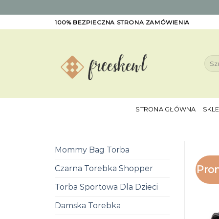
Skip
100% BEZPIECZNA STRONA ZAMÓWIENIA
to
content
Szuk
STRONA GŁÓWNA
SKL
Mommy Bag Torba
Pro
Czarna Torebka Shopper
Torba Sportowa Dla Dzieci
Damska Torebka