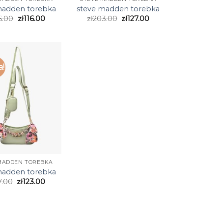
madden torebka
steve madden torebka
6.00
zł
116.00
zł
203.00
zł
127.00
a!
MADDEN TOREBKA
madden torebka
7.00
zł
123.00