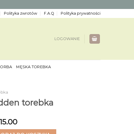
Polityka zwrotów
F.A.Q
Polityka prywatności
LOGOWANIE
TORBA
MĘSKA TOREBKA
ebka
dden torebka
115.00
en torebka