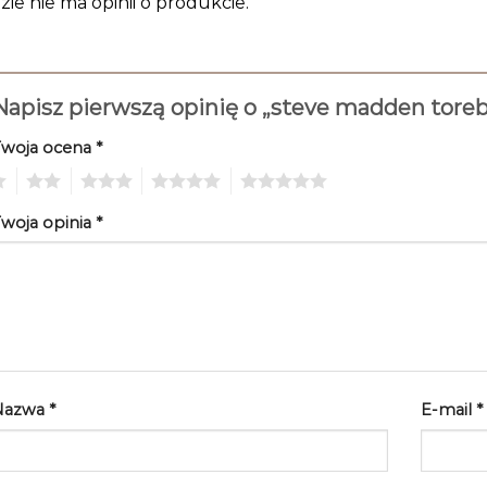
zie nie ma opinii o produkcie.
Napisz pierwszą opinię o „steve madden tore
Twoja ocena
*
2
3
4
5
woja opinia
*
Nazwa
*
E-mail
*