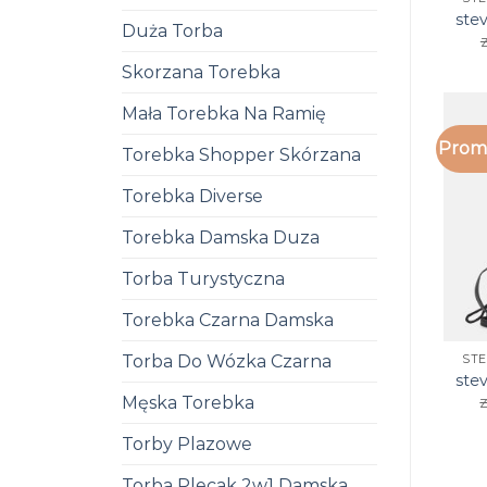
ste
Duża Torba
z
Skorzana Torebka
Mała Torebka Na Ramię
Promo
Torebka Shopper Skórzana
Torebka Diverse
Torebka Damska Duza
Torba Turystyczna
Torebka Czarna Damska
Torba Do Wózka Czarna
ST
ste
Męska Torebka
z
Torby Plazowe
Torba Plecak 2w1 Damska